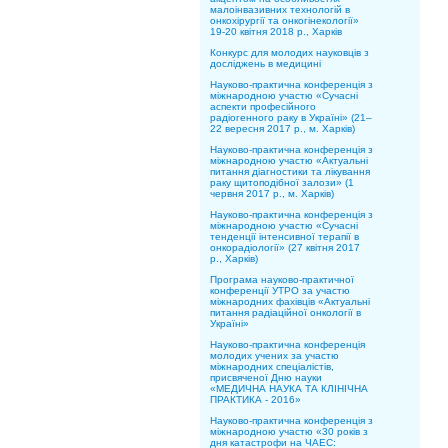
малоінвазивних технологій в
онкохірургії та онкогінекології»
19-20 квітня 2018 р., Харків
Конкурс для молодих науковців з
досліджень в медицині
Науково-практична конференція з
міжнародною участю «Сучасні
аспекти професійного
радіогенного раку в Україні» (21–
22 вересня 2017 р., м. Харків)
Науково-практична конференція з
міжнародною участю «Актуальні
питання діагностики та лікування
раку щитоподібної залози» (1
червня 2017 р., м. Харків)
Науково-практична конференція з
міжнародною участю «Сучасні
тенденції інтенсивної терапії в
онкорадіології» (27 квітня 2017
р., Харків)
Програма науково-практичної
конференції УТРО за участю
міжнародних фахівців «Актуальні
питання радіаційної онкології в
Україні»
Науково-практична конференція
молодих учених за участю
міжнародних спеціалістів,
присвяченої Дню науки
«МЕДИЧНА НАУКА ТА КЛІНІЧНА
ПРАКТИКА - 2016»
Науково-практична конференція з
міжнародною участю «30 років з
дня катастрофи на ЧАЕС: