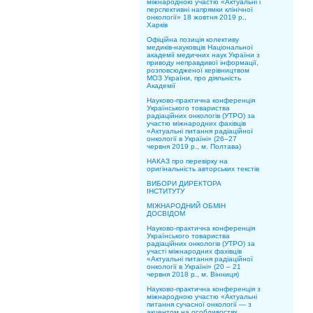
міжнародною участю «Актуальні і
перспективні напрямки клінічної
онкології» 18 жовтня 2019 р.,
Харків
Офіційна позиція колективу
медиків-науковців Національної
академії медичних наук України з
приводу неправдивої інформації,
розповсюдженої керівництвом
МОЗ України, про діяльність
Академії
Науково-практична конференція
Українського товариства
радіаційних онкологів (УТРО) за
участю міжнародних фахівців
«Актуальні питання радіаційної
онкології в Україні» (26–27
червня 2019 р., м. Полтава)
НАКАЗ про перевірку на
оригінальність авторських текстів
ВИБОРИ ДИРЕКТОРА
ІНСТИТУТУ
МІЖНАРОДНИЙ ОБМІН
ДОСВІДОМ
Науково-практична конференція
Українського товариства
радіаційних онкологів (УТРО) за
участі міжнародних фахівців
«Актуальні питання радіаційної
онкології в Україні» (20 – 21
червня 2018 р., м. Вінниця)
Науково-практична конференція з
міжнародною участю «Актуальні
питання сучасної онкології — з
акцентом на особливостях