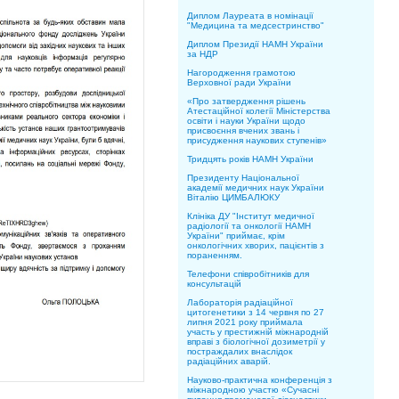
Диплом Лауреата в номінації
"Медицина та медсестринство"
Диплом Президії НАМН України
за НДР
Нагородження грамотою
Верховної ради України
«Про затвердження рішень
Атестаційної колегії Міністерства
освіти і науки України щодо
присвоєння вчених звань і
присудження наукових ступенів»
Тридцять років НАМН України
Президенту Національної
академії медичних наук України
Віталію ЦИМБАЛЮКУ
Клініка ДУ "Інститут медичної
радіології та онкології НАМН
України" приймає, крім
онкологічних хворих, пацієнтів з
пораненням.
Телефони співробітників для
консультацій
Лабораторія радіаційної
цитогенетики з 14 червня по 27
липня 2021 року приймала
участь у престижній міжнародній
вправі з біологічної дозиметрії у
постраждалих внаслідок
радіаційних аварій.
Науково-практична конференція з
міжнародною участю «Сучасні