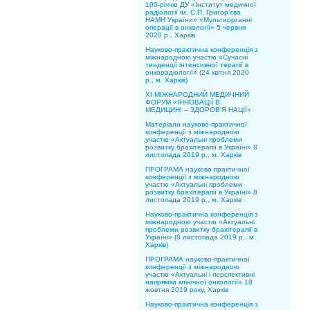
100-річчю ДУ «Інститут медичної
радіології ім. С.П. Григор’єва
НАМН України» «Мультиорганні
операції в онкології» 5 червня
2020 р., Харків
Науково-практична конференція з
міжнародною участю «Сучасні
тенденції інтенсивної терапії в
онкорадіології» (24 квітня 2020
р., м. Харків)
XІ МІЖНАРОДНИЙ МЕДИЧНИЙ
ФОРУМ «ІННОВАЦІЇ В
МЕДИЦИНІ – ЗДОРОВ’Я НАЦІЇ»
Матеріали науково-практичної
конференції з міжнародною
участю «Актуальні проблеми
розвитку брахітерапії в Україні» 8
листопада 2019 р., м. Харків
ПРОГРАМА науково-практичної
конференції з міжнародною
участю «Актуальні проблеми
розвитку брахітерапії в Україні» 8
листопада 2019 р., м. Харків
Науково-практична конференція з
міжнародною участю «Актуальні
проблеми розвитку брахітерапії в
Україні» (8 листопада 2019 р., м.
Харків)
ПРОГРАМА науково-практичної
конференції з міжнародною
участю «Актуальні і перспективні
напрямки клінічної онкології» 18
жовтня 2019 року, Харків
Науково-практична конференція з