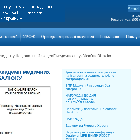
м. Ха
Реєстратура: (057)
Grigor
Main a
 та події
УРОЖ
Оренда і державні закупівлі
Посилання
Послуг
зиденту Національної академії медичних наук України Віталію
академії медичних
Тренінг «Управління реагуванням
на інцидент із великою кількістю
МБАЛЮКУ
постраждалих»
БПР Медичний персонал без
вигорання
НАГОРОДИ ДО ДНЯ
ВИНАХІДНИКА ТА
РАЦІОНАЛІЗАТОРА
Переможць програми «Talents for
Ukraine»
НАГОРОДА
Дарунок від Червого Хреста
Науково-практична конференція
Quality of LIFE ВИМІР ЯКОСТІ
ЖИТТЯ