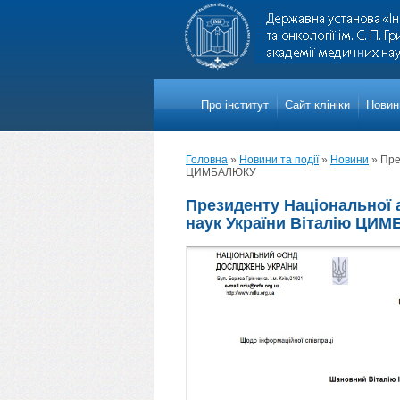
Про iнститут
Сайт клініки
Новини
Головна
»
Новини та події
»
Новини
»
Пре
ЦИМБАЛЮКУ
Президенту Національної 
наук України Віталію ЦИ