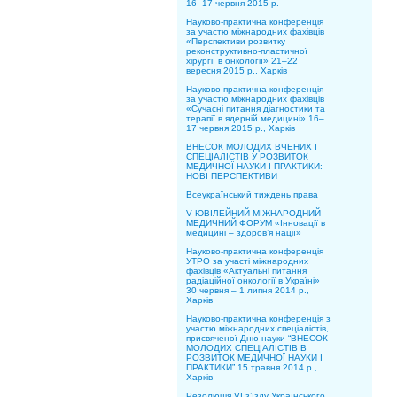
16–17 червня 2015 р.
Науково-практична конференція
за участю міжнародних фахівців
«Перспективи розвитку
реконструктивно-пластичної
хірургії в онкології» 21–22
вересня 2015 р., Харків
Науково-практична конференція
за участю міжнародних фахівців
«Сучасні питання діагностики та
терапії в ядерній медицині» 16–
17 червня 2015 р., Харків
ВНЕСОК МОЛОДИХ ВЧЕНИХ І
СПЕЦІАЛІСТІВ У РОЗВИТОК
МЕДИЧНОЇ НАУКИ І ПРАКТИКИ:
НОВІ ПЕРСПЕКТИВИ
Всеукраїнський тиждень права
V ЮВІЛЕЙНИЙ МІЖНАРОДНИЙ
МЕДИЧНИЙ ФОРУМ «Інновації в
медицині – здоров’я нації»
Науково-практична конференція
УТРО за участі міжнародних
фахівців «Актуальні питання
радіаційної онкології в Україні»
30 червня – 1 липня 2014 р.,
Харків
Науково-практична конференція з
участю міжнародних спеціалістів,
присвяченої Дню науки “ВНЕСОК
МОЛОДИХ СПЕЦІАЛІСТІВ В
РОЗВИТОК МЕДИЧНОЇ НАУКИ І
ПРАКТИКИ” 15 травня 2014 р.,
Харків
Резолюція VI з’їзду Українського