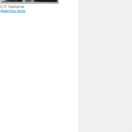
С.П. Григор’єв
Дивитись архів