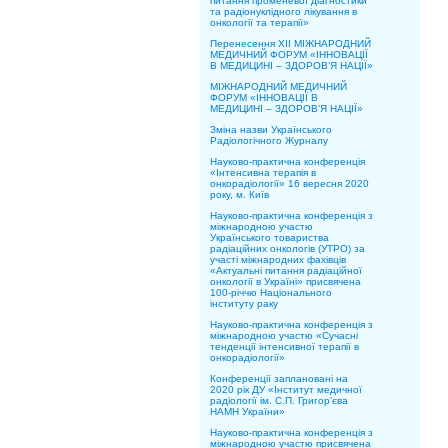
питання променевої діагностики
та радіонуклідного лікування в
онкології та терапії»
Перенесення XII МІЖНАРОДНИЙ
МЕДИЧНИЙ ФОРУМ «ІННОВАЦІЇ
В МЕДИЦИНІ – ЗДОРОВ’Я НАЦІЇ»
МІЖНАРОДНИЙ МЕДИЧНИЙ
ФОРУМ «ІННОВАЦІЇ В
МЕДИЦИНІ – ЗДОРОВ’Я НАЦІЇ»
Зміна назви Українського
Радіологічного Журналу
Науково-практична конференція
«Інтенсивна терапія в
онкорадіології» 16 вересня 2020
року, м. Київ
Науково-практична конференція з
міжнародною участю
Українського товариства
радіаційних онкологів (УТРО) за
участі міжнародних фахівців
«Актуальні питання радіаційної
онкології в Україні» присвячена
100-річчю Національного
інституту раку
Науково-практична конференція з
міжнародною участю «Сучасні
тенденції інтенсивної терапії в
онкорадіології»
Конференції заплановані на
2020 рік ДУ «Інститут медичної
радіології ім. С.П. Григор’єва
НАМН України»
Науково-практична конференція з
міжнародною участю присвячена