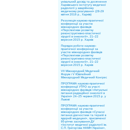
унікальний досвід та досягнення
Харківського інституту медичної
радіології у аварійному
медичному реагуванні» (28-29
квітня 2016 р., Харків)
Резолюція науково-практичної
конференції за участю
міжнародних фахівців
«Перспективи розвитку
реконструктивно-пластичної
хірургії в онкології», 21–22
вересня 2015 р. Харків
Порядок роботи науково-
практичної конференції за
участю міжнародних фахівців
«Перспективи розвитку
реконструктивно-пластичної
хірургії в онкології», 21–22
вересня 2015 р. Харків
VII Міжнародний Медичний
Форум і V Ювілейний
Міжнародний Медичний Конгрес
ПРОГРАМА науково-практичної
конференції УТРО за участі
міжнародних фахівців «Актуальні
питання радіаційної онкології в
Україні» 24–25 червня 2015 р. у
Львові
ПРОГРАМА науково-практичної
конференції за участю
міжнародних фахівців «Сучасні
питання діагностики та терапії в
ядерній медицині», присвяченої
95-річчю заснування ДУ
«Інститут медичної радіології ім.
С.П. Григор’єва НАМН України»,