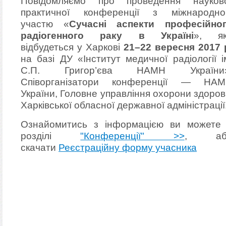
Повідомляємо про проведення науков
практичної конференції
з міжнародн
участю «
Сучасні аспекти професійно
радіогенного раку в Україні
», я
відбудеться у Харкові
21–22 вересня 2017 
на базі
ДУ «Інститут медичної радіології і
С.П. Григор’єва НАМН України»
Співорганізатори конференції — НА
України, Головне управління охорони здоров
Харківської обласної державної адміністрації
Ознайомитись з інформацією ви можете
роздiлi
"Конференції" >>
, аб
скачати
Реєстраційну форму учасника