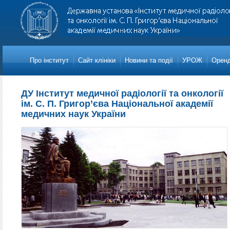
Про iнститут
Сайт клініки
Новини та події
УРОЖ
Оренд
ДУ Інститут медичної радіології та онкології
ім. С. П. Григор’єва Національної академії
медичних наук України