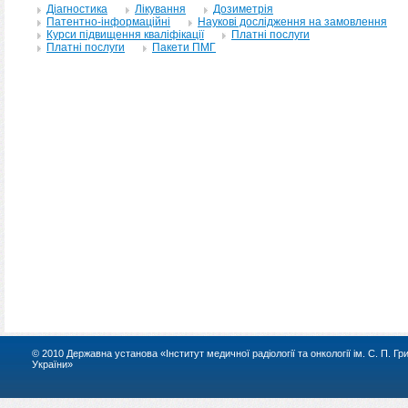
Дiагностика
Лiкування
Дозиметрiя
Патентно-інформаційні
Науковi дослiдження на замовлення
Курси пiдвищення квалiфiкації
Платні послуги
Платні послуги
Пакети ПМГ
© 2010 Державна установа «Інститут медичної радіології та онкології ім. С. П. Г
України»