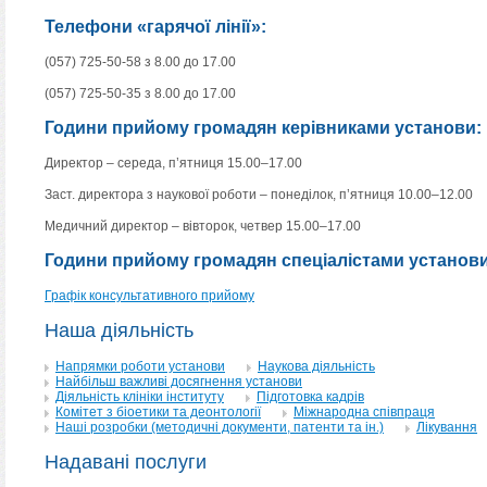
Телефони «гарячої лінії»:
(057) 725-50-58 з 8.00 до 17.00
(057) 725-50-35 з 8.00 до 17.00
Години прийому громадян керівниками установи:
Директор – середа, п’ятниця 15.00–17.00
Заст. директора з наукової роботи – понеділок, п’ятниця 10.00–12.00
Медичний директор – вівторок, четвер 15.00–17.00
Години прийому громадян спеціалістами установи
Графік консультативного прийому
Наша дiяльнiсть
Напрямки роботи установи
Наукова дiяльнiсть
Найбiльш важливi досягнення установи
Діяльність клiнiки iнституту
Пiдготовка кадрiв
Комітет з біоетики та деонтології
Міжнародна співпраця
Наші розробки (методичні документи, патенти та ін.)
Лiкування
Надаванi послуги