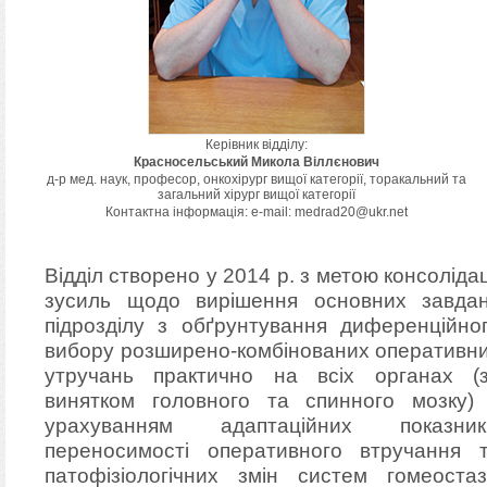
Керівник відділу:
Красносельський
Микола Віллєнович
д-р мед. наук, професор, онкохірург вищої категорії, торакальний та
загальний хірург вищої категорії
Контактна інформація: e-mail:
medrad20@
ukr.net
Відділ створено у 2014 р. з метою консолідац
зусиль щодо вирішення основних завда
підрозділу з обґрунтування диференційно
вибору розширено-комбінованих оперативн
утручань практично на всіх органах (
винятком головного та спинного мозку)
урахуванням адаптаційних показник
переносимості оперативного втручання 
патофізіологічних змін систем гомеостаз