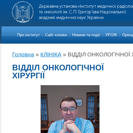
Про iнститут
Сайт клініки
Новини та події
УРОЖ
Оренд
Головна
»
КЛІНІКА
»
ВІДДІЛ ОНКОЛОГІЧНОЇ Х
ВІДДІЛ ОНКОЛОГІЧНОЇ
ХІРУРГІЇ