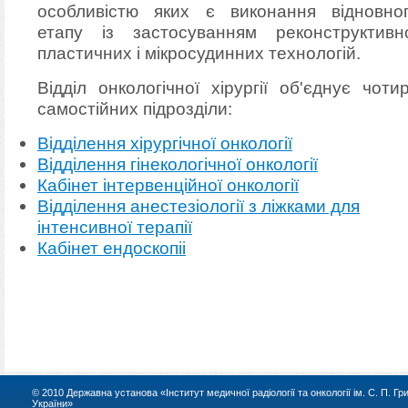
особливістю яких є виконання відновно
етапу із застосуванням реконструктивн
пластичних і мікросудинних технологій.
Відділ онкологічної хірургії об'єднує чоти
самостійних підрозділи:
Відділення хірургічної онкології
Відділення гінекологічної онкології
Кабінет інтервенційної онкології
Відділення анестезіології з ліжками для
інтенсивної терапії
Кабінет ендоскопіі
© 2010 Державна установа «Інститут медичної радіології та онкології ім. С. П. Г
України»