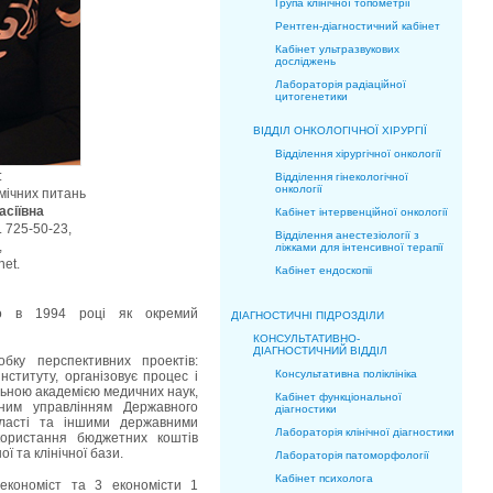
Група клінічної топометрії
Рентген-діагностичний кабінет
Кабінет ультразвукових
досліджень
Лабораторія радіаційної
цитогенетики
ВІДДІЛ ОНКОЛОГІЧНОЇ ХІРУРГІЇ
Відділення хірургічної онкології
:
Відділення гінекологічної
онкології
мічних питань
сіївна
Кабінет інтервенційної онкології
 725-50-23,
Відділення анестезіології з
,
ліжками для інтенсивної терапії
.net.
Кабінет ендоскопіі
ано в 1994 році як окремий
ДІАГНОСТИЧНІ ПІДРОЗДІЛИ
КОНСУЛЬТАТИВНО-
ДІАГНОСТИЧНИЙ ВІДДІЛ
обку перспективних проектів:
Консультативна поліклініка
нституту, організовує процес і
льною академією медичних наук,
Кабінет функціональної
вним управлінням Державного
діагностики
бласті та іншими державними
Лабораторія клінічної діагностики
користання бюджетних коштів
ї та клінічної бази.
Лабораторія патоморфології
Кабінет психолога
економіст та 3 економісти 1