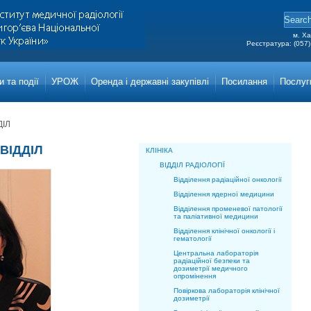
м. Ха
Реєстратура: (057)
Grigor
Main a
 та події
УРОЖ
Оренда і державні закупівлі
Посилання
Послуг
ІЛ
ВІДДІЛ
КЛІНІКА
ВІДДІЛ РАДІОЛОГІЇ
Відділення радіаційної онкології
Відділення ядерної медицини
Відділення променевої патології
та паліативної медицини
Відділення клінічної онкології і
гематології
Центральна лабораторія
радіаційної безпеки та
дозиметрії медичного
опромінення
Повіркова лабораторія клінічної
дозиметрії