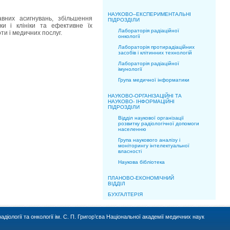
НАУКОВО–ЕКСПЕРИМЕНТАЛЬНІ
вних асигнувань, збільшення
ПІДРОЗДІЛИ
и і клініки та ефективне їх
Лабораторія радіаційної
ти і медичних послуг.
онкології
Лабораторія протирадіаційних
засобів і клітинних технологій
Лабораторія радіаційної
імунології
Група медичної інформатики
НАУКОВО-ОРГАНІЗАЦІЙНІ ТА
НАУКОВО- ІНФОРМАЦІЙНІ
ПІДРОЗДІЛИ
Відділ наукової організації
розвитку радіологічної допомоги
населенню
Група наукового аналізу і
моніторингу інтелектуальної
власності
Наукова бібліотека
ПЛАНОВО-ЕКОНОМІЧНИЙ
ВІДДІЛ
БУХГАЛТЕРІЯ
іології та онкології ім. С. П. Григор’єва Національної академії медичних наук