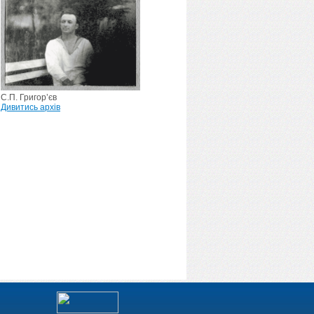
С.П. Григор’єв
Дивитись архів