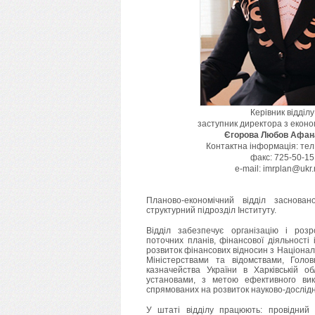
Керівник відділу
заступник директора з еконо
Єгорова Любов Афана
Контактна інформація: тел.
факс: 725-50-15
e-mail: imrplan@ukr
Планово-економічний відділ заснов
структурний підрозділ Інституту.
Відділ забезпечує організацію і розр
поточних планів, фінансової діяльності і
розвиток фінансових відносин з Націона
Міністерствами та відомствами, Голо
казначейства України в Харківській о
установами, з метою ефективного ви
спрямованих на розвиток науково-дослідно
У штаті відділу працюють: провідний 