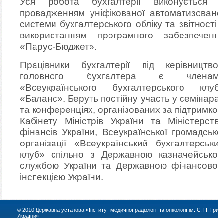
Уся робота бухгалтерії виконується
провадженням уніфікованої автоматизован
системи бухгалтерського обліку та звітності
використанням програмного забезпечен
«Парус-Бюджет».
Працівники бухгалтерії під керівництв
головного бухгалтера є членам
«Всеукраїнського бухгалтерського клу
«Баланс». Беруть постійну участь у семінар
та конференціях, організованих за підтримк
Кабінету Міністрів України та Міністерст
фінансів України, Всеукраїнської громадськ
організації «Всеукраїнський бухгалтерськ
клуб» спільно з Державною казначейськ
службою України та Державною фінансов
інспекцією України.
© 2010 Державна установа «Інститут медичної радіології та онкології ім. С. П. Г
України»