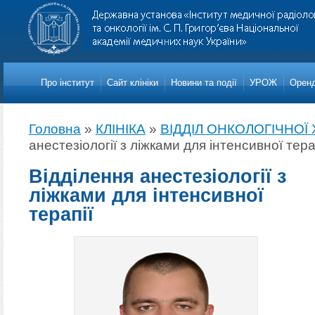
Про iнститут
Сайт клініки
Новини та події
УРОЖ
Оренд
Головна
»
КЛІНІКА
»
ВІДДІЛ ОНКОЛОГІЧНОЇ Х
анестезіології з ліжками для інтенсивної тера
Відділення анестезіології з
ліжками для інтенсивної
терапії