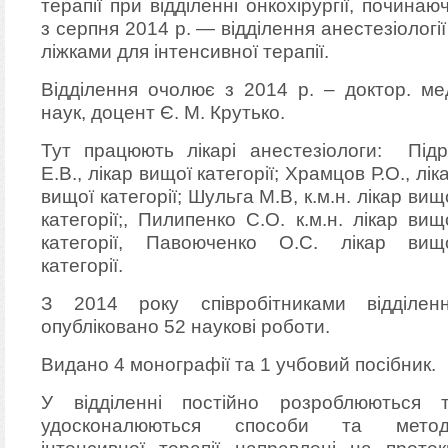
терапії при відділенні онкохірургії, починаю
з серпня 2014 р. — відділення анестезіології
ліжками для інтенсивної терапії.
Відділення очолює з 2014 р. – доктор. ме
наук, доцент Є. М. Крутько.
Тут працюють лікарі анестезіологи: Підр
Е.В., лікар вищої категорії; Храмцов Р.О., лік
вищої категорії; Шульга М.В, к.м.н. лікар вищ
категорії;, Пилипенко С.О. к.м.н. лікар вищ
категорії, Павоюченко О.С. лікар вищ
категорії.
З 2014 року співробітниками відділен
опубліковано 52 наукові роботи.
Видано 4 монографії та 1 учбовий посібник.
У відділенні постійно розроблюються 
удосконалюються способи та мето