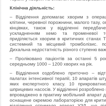
Клінічна діяльність:
– Відділення допомагає хворим з операц
клітини, черевної порожнини, малого тазу, оп
кінцівках, також у відділенні передба
ускладненням хемо та променевої те
приділяється хворим в критичних станах Т
системний та місцевий тромболізис. пол
Дихальна недостатність різного ступеню важ
– Проліковано пацієнтів за останні 5 р
середньому 1000 – 1200 хворих на рік.
– Відділення оздоблено приточно – від
палатах інтенсивної терапії, 10 апаратів шт
яких експертного класу. 10 прикроватни
шприцевих насосів. У відділенні розроблено 
впроваджено в практику мобільний апарат дл
оснащене окремою лабораторією для критич
відділення отримало апарат УЗД, що під