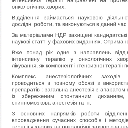
інтенсивної терапії направлені на проте
онкологічних хворих.
Відділення займається науковою діяльні
дослідні роботи, та виконуються в даний час
За матеріалами НДР захищені кандидатські 
наукові статті у фахових виданнях. Отримано
Вже понад рік одне з направлень відд
інтенсивну терапію у онкологічних хв
лікування, як компонент інтенсивної терапії 
Комплекс анестезіологічних заходів 
проводиться в повному обсязі з використ
препаратів : загальна анестезія з апаратом 
із збереженим спонтанним диханням, п
спинномозкова анестезія та ін.
З основних напрямків роботи відділе
впровадження сучасних способів і методів
терапії у хворих на онкологічні захворювання