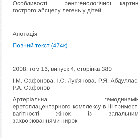
Особливості рентгенологічної карти
гострого абсцесу легень у дітей
Анотація
Повний текст (474к)
2008, том 16, випуск 4, сторінка 380
І.М. Сафонова, І.С. Лук’янова, P.Я. Абдуллає
Р.А. Сафонов
Артеріальна гемодинамік
еретоплацентарного комплексу в ІІІ тримест
вагітності жінок із запальним
захворюваннями нирок