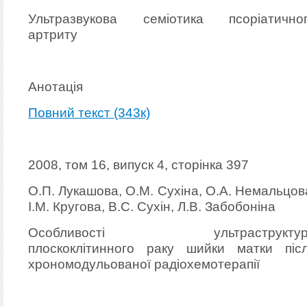
Ультразвукова семіотика псоріатично
артриту
Анотація
Повний текст (343к)
2008, том 16, випуск 4, сторінка 397
О.П. Лукашова, О.М. Сухіна, О.А. Немальцов
І.М. Кругова, B.C. Сухін, Л.В. Забобоніна
Особливості ультраструктур
плоскоклітинного раку шийки матки піс
хрономодульованої радіохемотерапії