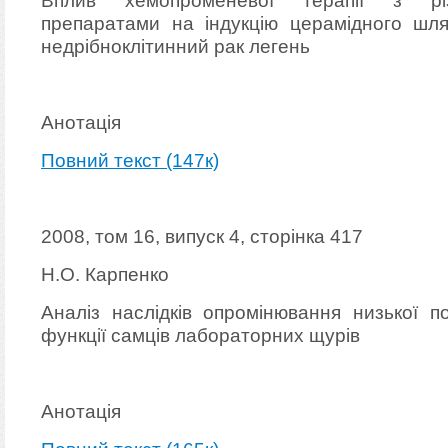
Вплив хемопроменевої терапії з рі
препаратами на індукцію церамідного шл
недрібноклітинний рак легень
Анотація
Повний текст (147к)
2008, том 16, випуск 4, сторінка 417
Н.О. Карпенко
Аналіз наслідків опромінювання низької п
функції самців лабораторних щурів
Анотація