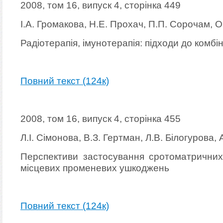
2008, том 16, випуск 4, сторінка 449
І.А. Громакова, Н.Е. Прохач, П.П. Сорочам, О
Радіотерапія, імунотерапія: підходи до комб
Повний текст (124к)
2008, том 16, випуск 4, сторінка 455
Л.І. Сімонова, В.З. Гертман, Л.В. Білогурова,
Перспективи застосування сротоматричних 
місцевих променевих ушкоджень
Повний текст (124к)