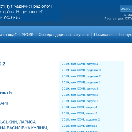
м. Ха
Реєстратура: (057)
Grigor
Main a
 та події
УРОЖ
Оренда і державні закупівлі
Посилання
Послуг
 2
2019, том XXVII, випуск 4
2019, том XXVII, додаток 3
2019, том XXVII, додаток 2
2019, том XXVII, додаток 1
2019, том XXVII, випуск 3
інка 5
2019, том XXVII, випуск 2
2019, том XXVII, випуск 1
АРІЇ
2018, том XXVI, випуск 4
2018, том XXVI, випуск 3
2018, том XXVI, додаток 2
ЬСЬКИЙ, ЛАРИСА
2018, том XXVI, випуск 2
А ВАСИЛІВНА КУЛІНІЧ,
2018, том XXVI, додаток 1