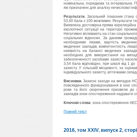
номінальна, порядкова та інтервальна. П
які призначені для аналізу нечислової інф
Результати.
Загальний показник стану 
53,40 бала з 100 можливих. Результати те
Виявлена достовірна пряма кореляційна з
екологічної ситуації на території прожив
Негативно впливають на стан соціального
соціальних відносин. За даними громад
необхідними ліками, вартість медични
медичних закладів, компетентність лікар
наявність на балансі медичних закладі
необхідних для використання на випад
забезпеченості засобами захисту населен
3,54 бала відповідно, при шкалі від 1 д
захисту. У сільській місцевості, за оцін
індивідуального захисту, аптечками склад
Висновки.
Захисні заходи на випадок НС
повсякденного функціонування в зоні сп
роки та його скорочення призвели до 
закладів зони спостереження надавати с
Ключові слова
: зона спостереження АЕС,
Повний текст
2016, том XXIV, випуск 2, стор