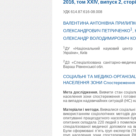
2016, том XXIV, випуск 2, стор
УДК 614.87:616-08.008
ВАЛЕНТИНА АНТОНІВНА ПРИЛИП
1
ОЛЕКСАНДРОВИЧ ПЕТРИЧЕНКО
,
ОЛЕКСАНДР ВОЛОДИМИРОВИЧ К
1
ДУ «Національний науковий центр 
України», Київ
2
ДЗ «Спеціалізована санітарно-медич
Вараш Рівненської обл.
СОЦІАЛЬНІ ТА МЕДИКО-ОРГАНІЗА
НАСЕЛЕННЯ ЗОНИ Спостереження
Мета дослідження.
Вивчити стан соціал
населення зони спостереження і готовні
на випадок надзвичайних ситуацій (НС) н
Матеріали і методи.
Вивчалися соціальні
використанням соціологічних методів до
опитуванні працездатного населення був 
опитаних складала 220 людей з помилкою 
спеціалізованої медичної допомоги на 
Були сформовані п’ять груп експертів (78
груп населення зони спостереження РА