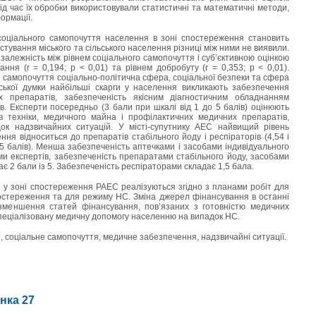
ід час їх обробки використовували статистичні та математичні методи,
ормації.
соціального самопочуття населення в зоні спостереження становить
стування міського та сільського населення різниці між ними не виявили.
алежність між рівнем соціального самопочуття і суб’єктивною оцінкою
ання (r = 0,194; р < 0,01) та рівнем добробуту (r = 0,353; р < 0,01).
 самопочуття соціально-політична сфера, соціальної безпеки та сфера
ської думки найбільші скарги у населення викликають забезпечення
х препаратів, забезпеченість якісним діагностичним обладнанням
ів. Експерти посередньо (3 бали при шкалі від 1 до 5 балів) оцінюють
в техніки, медичного майна і профілактичних медичних препаратів,
ок надзвичайних ситуацій. У місті-супутнику АЕС найвищий рівень
ня відноситься до препаратів стабільного йоду і респіраторів (4,54 і
о 5 балів). Менша забезпеченість аптечками і засобами індивідуального
ками експертів, забезпеченість препаратами стабільного йоду, засобами
ає 2 бали із 5. Забезпеченість респіраторами складає 1,5 бала.
 у зоні спостереження РАЕС реалізуються згідно з планами робіт для
остереження та для режиму НС. Зміна джерел фінансування в останні
зменшення статей фінансування, пов’язаних з готовністю медичних
пеціалізовану медичну допомогу населенню на випадок НС.
 соціальне самопочуття, медичне забезпечення, надзвичайні ситуації.
інка 27