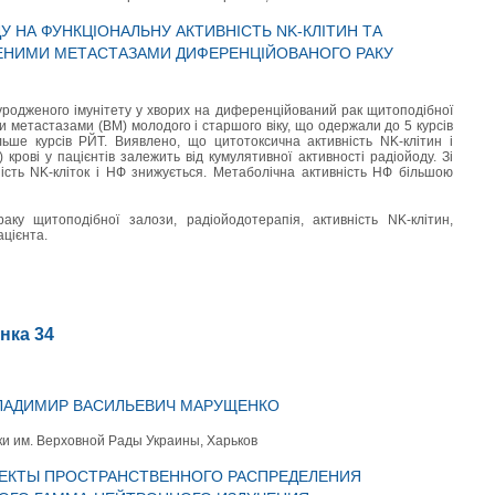
 НА ФУНКЦІОНАЛЬНУ АКТИВНІСТЬ NK-КЛІТИН ТА
АЛЕНИМИ МЕТАСТАЗАМИ ДИФЕРЕНЦІЙОВАНОГО РАКУ
родженого імунітету у хворих на диференційований рак щитоподібної
 метастазами (ВМ) молодого і старшого віку, що одержали до 5 курсів
льше курсів РЙТ. Виявлено, що цитотоксична активність NK-клітин і
 крові у пацієнтів залежить від кумулятивної активності радіойоду. Зі
ність NK-кліток і НФ знижується. Метаболічна активність НФ більшою
раку щитоподібної залози, радіойодотерапія, активність NK-клітин,
ацієнта.
інка 34
ВЛАДИМИР ВАСИЛЬЕВИЧ МАРУЩЕНКО
и им. Верховной Рады Украины, Харьков
ЕКТЫ ПРОСТРАНСТВЕННОГО РАСПРЕДЕЛЕНИЯ