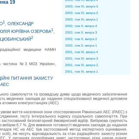
інка 19
2003, том XI, випуск 3
2003, том XI, випуск 2
2003, том XI, випуск 1
1
КО
, ОЛЕКСАНДР
2002, том X, випуск 4
1
 ЮЛІЯ ЮРІЇВНА ОЗЕРОВА
,
2002, том X, випуск 3
2
ОЦЮБИНСЬКИЙ
2002, том X, випуск 2
2002, том X, випуск 1
радіаційної медицини НАМН
2001, том IX, випуск 4
2001, том IX, випуск 3
на частина №3 МОЗ України»,
2001, том IX, випуск 2
2001, том IX, випуск 1
ЦІЙНІ ПИТАННЯ ЗАХИСТУ
 АЕС
ьного самопочуття та громадську думку щодо медичного забезпечення
сть медичних закладів до надання спеціалізованої медичної допомоги
а атомних електростанціях (АЕС).
 умови життя населення зони спостереження Рівненської АЕС (РАЕС) з
слідження, тесту Інтегрального індексу соціального самопочуття. При
застосований безповторний ймовірнісний відбір. Вибіркова сукупність
вибірки 6,7 %. Для вивчення готовності медичних закладів до надання
випадок НС на АЕС був застосований метод експертного оцінювання.
 осіб), які несуть відповідальність за стан радіаційного захисту різних
ЕС. У питаннях розроблених анкет застосовано різні шкали оцінок: