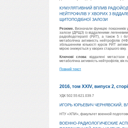
КУМУЛЯТИВНИЙ ВПЛИВ РАДІОЙОДУ
НЕЙТРОФІЛІВ У ХВОРИХ З ВІДД
ЩИТОПОДІБНОЇ ЗАЛОЗИ
Резюме.
Визначали функцію показників у
залози (ДРЩЗ) із віддаленими легеневими
радіойодотерапії (РЙТ), а також 5 і бі
метаболічна активність нейтрофілів (НФ)
збільшенням кількості курсів РЙТ актив
мірою знижується у хворих старшого віку.
Ключові слова
: віддалені метастази 
метаболічна активність нейтрофілів, вік п
Повний текст
2016, том XXIV, випуск 2, стор
УДК 502.55:621.039.7
ИГОРЬ ЮРЬЕВИЧ ЧЕРНЯВСКИЙ, 
НТУ «ХПИ», факультет военной подготовк
ВОЕННО-РАДИОЛОГИЧЕСКИЕ АСП