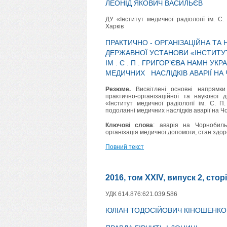
ЛЕОНІД ЯКОВИЧ ВАСИЛЬЄВ
ДУ «Інститут медичної радіології ім. С
Харків
ПРАКТИЧНО - ОРГАНІЗАЦІЙНА ТА 
ДЕРЖАВНОЇ УСТАНОВИ «ІНСТИТУ
ІМ . С . П . ГРИГОР’ЄВА НАМН УК
МЕДИЧНИХ НАСЛІДКІВ АВАРІЇ НА
Резюме.
Висвітлені основні напрямки
практично-організаційної та наукової 
«Інститут медичної радіології ім. С. 
подоланні медичних наслідків аварії на Ч
Ключові слова
: аварія на Чорнобиль
організація медичної допомоги, стан здор
Повний текст
2016, том XXIV, випуск 2, стор
УДК 614.876:621.039.586
ЮЛІАН ТОДОСІЙОВИЧ КІНОШЕНКО