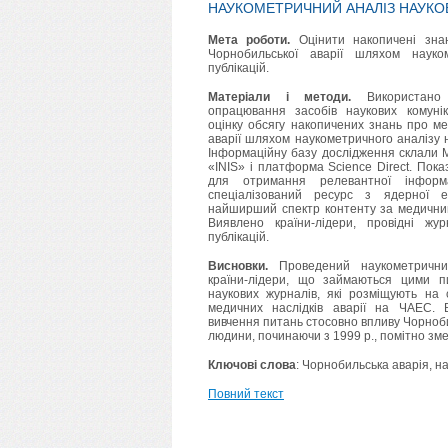
НАУКОМЕТРИЧНИЙ АНАЛІЗ НАУКОВ
Мета роботи.
Оцінити накопичені зна
Чорнобильської аварії шляхом науко
публікацій.
Матеріали і методи.
Використано 
опрацювання засобів наукових комуні
оцінку обсягу накопичених знань про ме
аварії шляхом наукометричного аналізу на
Інформаційну базу дослідження склали 
«INIS» і платформа Science Direct. Пок
для отримання релевантної інформ
спеціалізований ресурс з ядерної е
найширший спектр контенту за медичним
Виявлено країни-лідери, провідні жу
публікацій.
Висновки.
Проведений наукометричний
країни-лідери, що займаються цими п
наукових журналів, які розміщують на 
медичних наслідків аварії на ЧАЕС.
вивчення питань стосовно впливу Чорнобил
людини, починаючи з 1999 р., помітно зм
Ключові слова
: Чорнобильська аварія, н
Повний текст