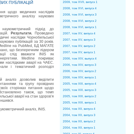
ИХ ПУБЛІКАЦІЙ
2009, том XVII, випуск 1
2008, том XVI, випуск 4
ння щодо медичних наслідків
2008, том XVI, випуск 3
метричного аналізу наукових
2008, том XVI, випуск 2
2008, том XVI, випуск 1
наукометричний підхід до
кацій.
Результати.
Проведено
2007, том XV, випуск 4
дичні наслідки Чорнобильської
2007, том XV, випуск 3
укових публікацій за 30 років.
Medline на PubMed, БД МАГАТЕ
2007, том XV, випуск 2
азано, що безперечним лідером
2007, том XV, випуск 1
ації слід вважати INIS як
нергетики. Medline покриває
2006, том XIV, выпуск 4
и наслідками аварії на ЧАЕС.
2006, том XIV, випуск 3
рнали і тематичний розподіл
2006, том XIV, випуск 2
2006, том XIV, випуск 1
 аналіз дозволив виділити
итаннями та групу провідних
2005, том XIII, випуск 4
своїх сторінках питання щодо
2005, том XIII, випуск 3
 Встановлено також, що темп
ьської аварії на стан здоров’я
2005, том XIII, випуск 2
еншився.
2005, том XIII, випуск 1
2004, том XII, випуск 4
аукометричний аналіз, INIS.
2004, том XII, випуск 3
2004, том XII, випуск 2
2004, том XII, випуск 1
2003, том XI, випуск 4