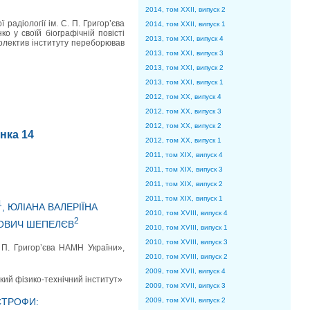
2014, том XXII, випуск 2
радіології ім. С. П. Григор’єва
2014, том XXII, випуск 1
 у своїй біографічній повісті
2013, том XXI, випуск 4
олектив інституту переборював
2013, том XXI, випуск 3
2013, том XXI, випуск 2
2013, том XXI, випуск 1
2012, том XX, випуск 4
2012, том XX, випуск 3
2012, том XX, випуск 2
інка 14
2012, том XX, випуск 1
2011, том XIX, випуск 4
2011, том XIX, випуск 3
2011, том XIX, випуск 2
2011, том XIX, випуск 1
1
, ЮЛІАНА ВАЛЕРІЇНА
2010, том XVIII, випуск 4
2
ЙОВИЧ ШЕПЕЛЄВ
2010, том XVIII, випуск 1
2010, том XVIII, випуск 3
. П. Григор’єва НАМН України»,
2010, том XVIII, випуск 2
2009, том XVII, випуск 4
ий фізико-технічний інститут»
2009, том XVII, випуск 3
2009, том XVII, випуск 2
СТРОФИ: