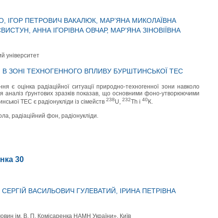
О, ІГОР ПЕТРОВИЧ ВАКАЛЮК, МАР’ЯНА МИКОЛАЇВНА
ВИСТУН, АННА ІГОРІВНА ОВЧАР, МАР’ЯНА ЗІНОВІЇВНА
ий університет
И В ЗОНІ ТЕХНОГЕННОГО ВПЛИВУ БУРШТИНСЬКОЇ ТЕС
я є оцінка радіаційної ситуації природно-техногенної зони навколо
я аналіз ґрунтових зразків показав, що основними фоно-утворюючими
238
232
40
нської ТЕС є радіонукліди із сімейств
U,
Th і
К.
зола, радіаційний фон, радіонукліди.
інка 30
 СЕРГІЙ ВАСИЛЬОВИЧ ГУЛЕВАТИЙ, ІРИНА ПЕТРІВНА
овин ім. В. П. Комісаренка НАМН України», Київ