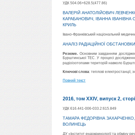
УДК 504.06+628.5(477.86)
ВАЛЕРІЙ АНАТОЛІЙОВИЧ ЛЕВЧЕНК
КАРАБАНОВИЧ, ІВАННА ІВАНІВНА С
КРИЛЬ
Івано-Франківський національний медичн
АНАЛІЗ РАДІАЦІЙНОЇ ОБСТАНОВК
Резюме.
Основним завданням дослідженн
Бурштинської ТЕС. У процесі дослідженн
радіоізотопами територій навколо Буршти
Ключові слова
: теплові електростанції, 
Повний текст
2016, том XXIV, випуск 2, стор
УДК 616.441-006-033.2:615.849
ТАМАРА ФЕДОРІВНА ЗАХАРЧЕНКО,
ВОЛИНЕЦЬ
ДУ «Інститут ендокринології та обміну реч