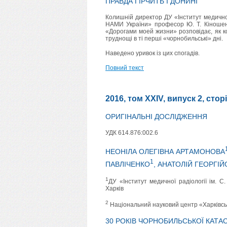
ПРАВДА ГІРЧИТЬ І ДОНИНІ
Колишній директор ДУ «Інститут медичної 
НАМИ України» професор Ю. Т. Кіношенко
«Дорогами моей жизни» розповідає, як к
труднощі в ті перші «чорнобильські» дні.
Наведено уривок із цих спогадів.
Повний текст
2016, том XXIV, випуск 2, стор
ОРИГІНАЛЬНІ ДОСЛІДЖЕННЯ
УДК 614.876:002.6
НЕОНІЛА ОЛЕГІВНА АРТАМОНОВА
1
ПАВЛІЧЕНКО
, АНАТОЛІЙ ГЕОРГІ
1
ДУ «Інститут медичної радіології ім. С
Харків
2
Національний науковий центр «Харківськ
30 РОКІВ ЧОРНОБИЛЬСЬКОЇ КАТА