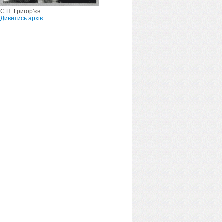
С.П. Григор’єв
Дивитись архів