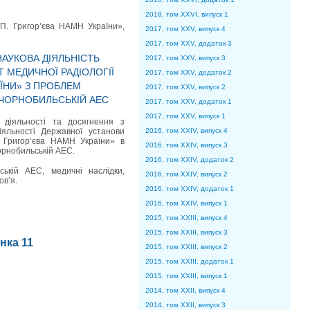
2018, том XXVI, випуск 1
. П. Григор’єва НАМН України»,
2017, том XXV, випуск 4
2017, том XXV, додаток 3
НАУКОВА ДІЯЛЬНІСТЬ
2017, том XXV, випуск 3
Т МЕДИЧНОЇ РАДІОЛОГІЇ
2017, том XXV, додаток 2
РАЇНИ» З ПРОБЛЕМ
2017, том XXV, випуск 2
 ЧОРНОБИЛЬСЬКІЙ АЕС
2017, том XXV, додаток 1
2017, том XXV, випуск 1
 діяльності та досягнення з
діяльності Державної установи
2016, том XXIV, випуск 4
П. Григор’єва НАМН України» в
2016, том XXIV, випуск 3
орнобильській АЕС.
2016, том XXIV, додаток 2
ській АЕС, медичні наслідки,
2016, том XXIV, випуск 2
ов’я.
2016, том XXIV, додаток 1
2016, том XXIV, випуск 1
2015, том XXIII, випуск 4
2015, том XXIII, випуск 3
інка 11
2015, том XXIII, випуск 2
2015, том XXIII, додаток 1
2015, том XXIII, випуск 1
2014, том XXII, випуск 4
2014, том XXII, випуск 3