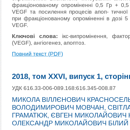
фракціонованому опроміненні 0,5 Гр + 0,5 
VEGF та посилення процесів апоп- тичної 
при фракціонованому опроміненні в дозі 5 
VEGF.
Ключові слова:
ікс-випромінення, факто
(VEGF), ангіогенез, апоптоз.
Повний текст (PDF)
2018, том XXVI, випуск 1, сторін
УДК 616.33-006-089.168:616.345-008.87
МИКОЛА ВІЛЛЄНОВИЧ КРАСНОСЕЛЬ
ВОЛОДИМИРОВИЧ МОВЧАН, СВІТЛ
ГРАМАТЮК, ЄВГЕН МИКОЛАЙОВИЧ 
ОЛЕКСАНДР МИКОЛАЙОВИЧ БІЛИЙ