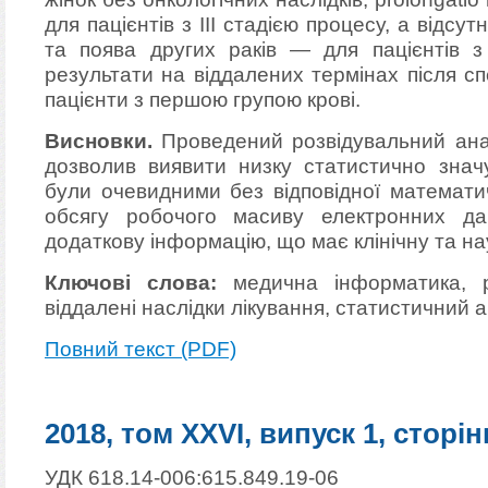
для пацієнтів з ІІІ стадією процесу, а відсут
та поява других раків — для пацієнтів з 
результати на віддалених термінах після с
пацієнти з першою групою крові.
Висновки.
Проведений розвідувальний ана
дозволив виявити низку статистично знач
були очевидними без відповідної математи
обсягу робочого масиву електронних д
додаткову інформацію, що має клінічну та нау
Ключові слова:
медична інформатика, р
віддалені наслідки лікування, статистичний а
Повний текст (PDF)
2018, том XXVI, випуск 1, сторін
УДК 618.14-006:615.849.19-06