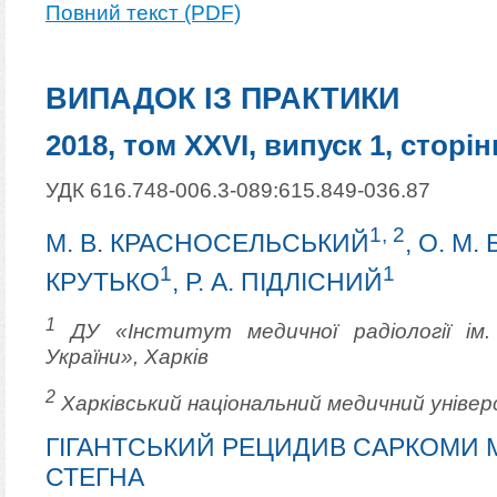
Повний текст (PDF)
ВИПАДОК ІЗ ПРАКТИКИ
2018, том XXVI, випуск 1, сторін
УДК 616.748-006.3-089:615.849-036.87
1, 2
М. В. КРАСНОСЕЛЬСЬКИЙ
, О. М.
1
1
КРУТЬКО
, Р. А. ПІДЛІСНИЙ
1
ДУ «Інститут медичної радіології ім.
України», Харків
2
Харківський національний медичний уніве
ГІГАНТСЬКИЙ РЕЦИДИВ САРКОМИ 
СТЕГНА