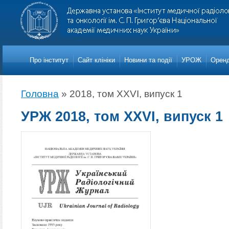
Про iнститут
Сайт клініки
Новини та події
УРОЖ
Оренд
Головна
»
2018, том XXVI, випуск 1
УРЖ 2018, том XXVI, випуск 1