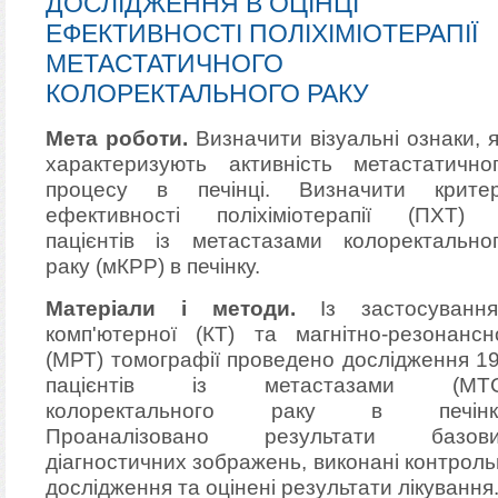
ДОСЛІДЖЕННЯ В ОЦІНЦІ
ЕФЕКТИВНОСТІ ПОЛІХІМІОТЕРАПІЇ
МЕТАСТАТИЧНОГО
КОЛОРЕКТАЛЬНОГО РАКУ
Мета роботи.
Визначити візуальні ознаки, я
характеризують активність метастатично
процесу в печінці. Визначити критер
ефективності поліхіміотерапії (ПХТ)
пацієнтів із метастазами колоректально
раку (мКРР) в печінку.
Матеріали і методи.
Із застосуванн
комп'ютерної (КТ) та магнітно-резонансн
(МРТ) томографії проведено дослідження 1
пацієнтів із метастазами (МТС
колоректального раку в печінку
Проаналізовано результати базов
діагностичних зображень, виконані контроль
дослідження та оцінені результати лікування