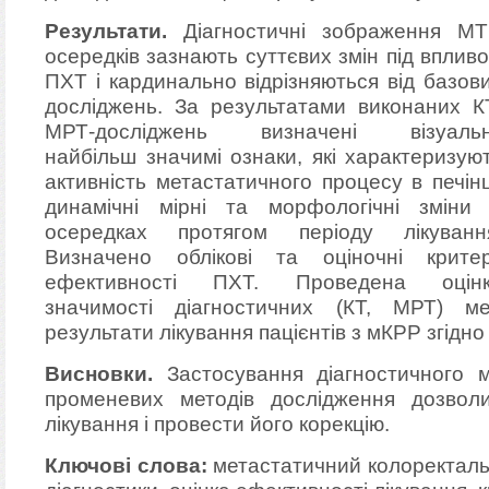
Результати.
Діагностичні зображення М
осередків зазнають суттєвих змін під вплив
ПХТ і кардинально відрізняються від базов
досліджень. За результатами виконаних К
МРТ-досліджень визначені візуальн
найбільш значимі ознаки, які характеризую
активність метастатичного процесу в печінц
динамічні мірні та морфологічні зміни
осередках протягом періоду лікуванн
Визначено облікові та оціночні критер
ефективності ПХТ. Проведена оцін
значимості діагностичних (КТ, МРТ) ме
результати лікування пацієнтів з мКРР згідно
Висновки.
Застосування діагностичного м
променевих методів дослідження дозволи
лікування і провести його корекцію.
Ключові слова:
метастатичний колоректаль