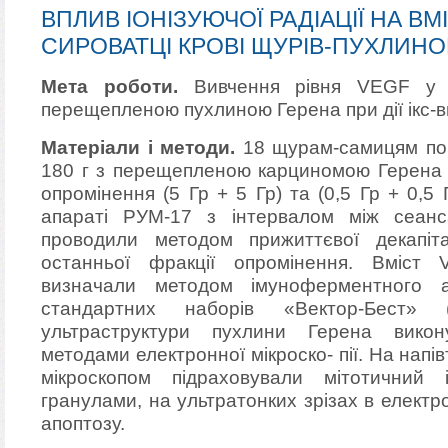
ВПЛИВ ІОНІЗУЮЧОЇ РАДІАЦІЇ НА ВМ
СИРОВАТЦІ КРОВІ ЩУРІВ-ПУХЛИНО
Мета роботи.
Вивчення рівня VEGF у с
перещепленою пухлиною Герена при дії ікс-
Матеріали і методи.
18 щурам-самицям поп
180 г з перещепленою карциномою Герена
опромінення (5 Гр + 5 Гр) та (0,5 Гр + 0,5
апараті РУМ-17 з інтервалом між сеанс
проводили методом прижиттєвої декапіта
останньої фракції опромінення. Вміст
визначали методом імуноферментного а
стандартних наборів «Вектор-Бест» (
ультраструктури пухлини Герена вико
методами електронної мікроско- пії. На напів
мікроскопом підраховували мітотичний 
гранулами, на ультратонких зрізах в електр
апоптозу.