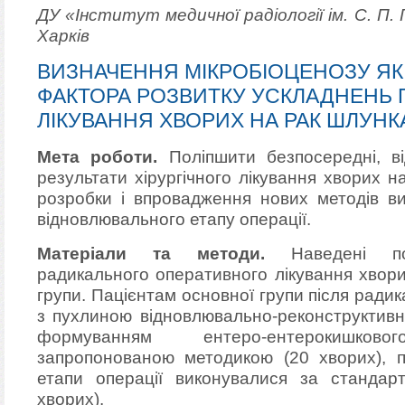
ДУ «Інститут медичної радіології ім. С. П.
Харків
ВИЗНАЧЕННЯ МІКРОБІОЦЕНОЗУ Я
ФАКТОРА РОЗВИТКУ УСКЛАДНЕНЬ П
ЛІКУВАННЯ ХВОРИХ НА РАК ШЛУНК
Мета роботи.
Поліпшити безпосередні, ві
результати хірургічного лікування хворих 
розробки і впровадження нових методів ви
відновлювального етапу операції.
Матеріали та методи.
Наведені пор
радикального оперативного лікування хвори
групи. Пацієнтам основної групи після рад
з пухлиною відновлювально-реконструктивн
формуванням ентеро-ентерокишко
запропонованою методикою (20 хворих), па
етапи операції виконувалися за стандар
хворих).