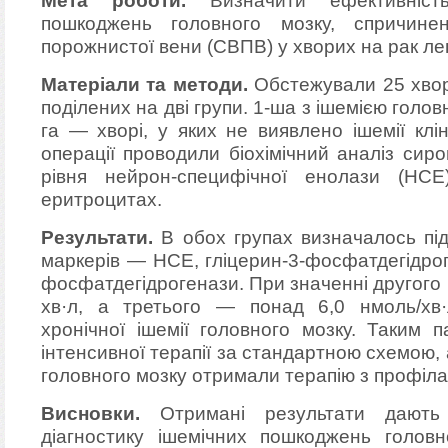
пошкоджень головного мозку, спричине
порожнистої вени (СВПВ) у хворих на рак ле
Матеріали та методи.
Обстежували 25 хвор
поділених на дві групи. 1-ша з ішемією голов
га — хворі, у яких не виявлено ішемії клі
операції проводили біохімічний аналіз сир
рівня нейрон-специфічної енолази (НСЕ)
еритроцитах.
Результати.
В обох групах визначалось під
маркерів — НСЕ, гліцерин-3-фосфатдегідрог
фосфатдегідрогенази. При значенні другого
хв·л, а третього — понад 6,0 нмоль/хв·
хронічної ішемії головного мозку. Таким 
інтенсивної терапії за стандартною схемою, а
головного мозку отримали терапію з профіл
Висновки.
Отримані результати дають
діагностику ішемічних пошкоджень головно