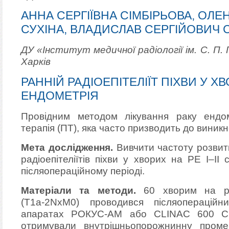
АННА СЕРГІЇВНА СІМБІРЬОВА, ОЛЕ
СУХІНА, ВЛАДИСЛАВ СЕРГІЙОВИЧ 
ДУ
«Інститут медичної радіології ім. С. П.
Харків
РАННІЙ РАДІОЕПІТЕЛІЇТ ПІХВИ У Х
ЕНДОМЕТРІЯ
Провідним методом лікування раку ендо
терапія (ПТ), яка часто призводить до виникн
Мета дослідження.
Вивчити частоту розвитку
радіоепітеліїтів піхви у хворих на РЕ I–II 
післяопераційному періоді.
Матеріали та методи.
60 хворим на рак
(T1а-2NхM0) проводився післяопераційн
апаратах РОКУС-АМ або CLINAC 600 C,
отримували внутрішньопорожнинну пром