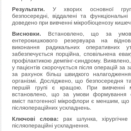
Результати.
У хворих основної групи
безпосередні, віддалені та функціональні
доведено при вивченні мікробіоценозу кишеч
Висновки.
Встановлено, що за умови
ентерокишкового резервуара на віднов
виконання радикальних оперативних 
забезпечується порційна, сповільнена ева
профілактикою демпінг-синдрому. Виявлено
у пацієнтів скорочується після операцій з
за рахунок більш швидкого налагодження 
організмі. Досліджено, що безпосередня т
першій групі є кращою. При вивченні м
встановлено, що за умови формування е
вміст патогенної мікрофлори є меншим, що 
післяопераційних ускладнень.
Ключові слова:
рак шлунка, хірургічне л
післяопераційні ускладнення.