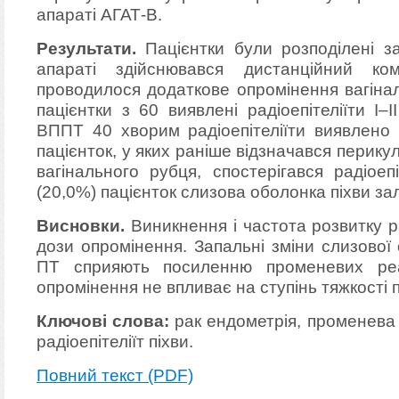
апараті АГАТ-В.
Результати.
Пацієнтки були розподілені за
апараті здійснювався дистанційний ко
проводилося додаткове опромінення вагінал
пацієнтки з 60 виявлені радіоепітеліїти I–
ВППТ 40 хворим радіоепітеліїти виявлено 
пацієнток, у яких раніше відзначався перику
вагінального рубця, спостерігався радіоеп
(20,0%) пацієнток слизова оболонка піхви за
Висновки.
Виникнення і частота розвитку ра
дози опромінення. Запальні зміни слизової
ПТ сприяють посиленню променевих реа
опромінення не впливає на ступінь тяжкості 
Ключові слова:
рак ендометрія, променева т
радіоепітеліїт піхви.
Повний текст (PDF)