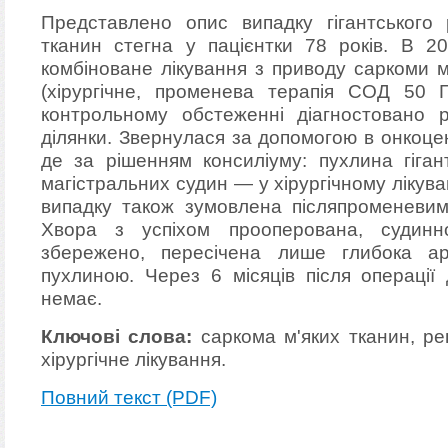
Представлено опис випадку гігантського
тканин стегна у пацієнтки 78 років. В 2
комбіноване лікування з приводу саркоми м
(хірургічне, променева терапія СОД 50 
контрольному обстеженні діагностовано 
ділянки. Звернулася за допомогою в онкоце
де за рішенням консиліуму: пухлина гігант
магістральних судин — у хірургічному лікува
випадку також зумовлена післяпроменевим
Хвора з успіхом прооперована, судинн
збережено, пересічена лише глибока арт
пухлиною. Через 6 місяців після операції
немає.
Ключові слова:
саркома м'яких тканин, ре
хірургічне лікування.
Повний текст (PDF)