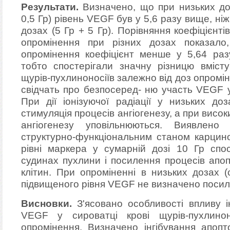
Результати.
Визначено, що при низьких доз
0,5 Гр) рівень VEGF був у 5,6 разу вище, ні
дозах (5 Гр + 5 Гр). Порівняння коефіцієнт
опромінення при різних дозах показал
опромінення коефіцієнт менше у 5,64 разу
тобто спостерігали значну різницю вміст
щурів-пухлиноносіїв залежно від доз опромі
свідчать про безпосеред- ню участь VEGF у
При дії іонізуючої радіації у низьких доз
стимуляція процесів ангіогенезу, а при висо
ангіогенезу уповільнюються. Виявлено
структурно-функціональним станом карцин
рівні маркера у сумарній дозі 10 Гр спо
судинах пухлини і посилення процесів апоп
клітин. При опроміненні в низьких дозах 
підвищеного рівня VEGF не визначено посиле
Висновки.
З'ясовано особливості впливу і
VEGF у сироватці крові щурів-пухлино
опромінення. Визначено інгібування апопт