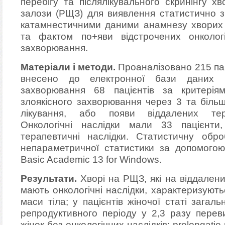
перебігу та післялікувального скринінгу х
залози (РЩЗ) для виявлення статистично 
катамнестичними даними анамнезу хворих 
та фактом по+яви відстрочених онкологі
захворювання.
Матеріали і методи.
Проаналізовано 215 пап
внесено до електронної бази даних і
захворювання 68 пацієнтів за критерія
злоякісного захворювання через 3 та більш
лікування, або появи віддалених тер
Онкологічні наслідки мали 33 пацієнт
терапевтичні наслідки. Статистичну обр
непараметричної статистики за допомогою 
Basic Academic 13 for Windows.
Результати.
Хворі на РЩЗ, які на віддалени
мають онкологічні наслідки, характеризуют
маси тіла; у пацієнтів жіночої статі загаль
репродуктивного періоду у 2,3 разу перев
жінок без онкологічних наслідків; prolongati