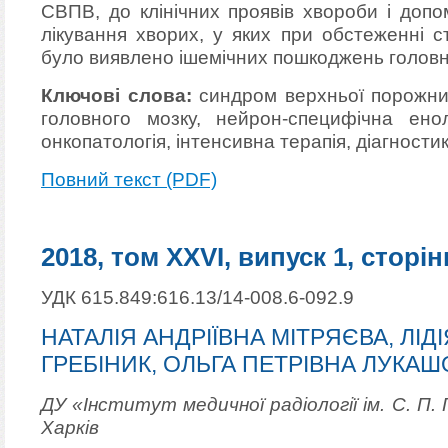
СВПВ, до клінічних проявів хвороби і доп
лікування хворих, у яких при обстеженні 
було виявлено ішемічних пошкоджень головн
Ключові слова:
синдром верхньої порожнис
головного мозку, нейрон-специфічна енол
онкопатологія, інтенсивна терапія, діагностик
Повний текст (PDF)
2018, том XXVI, випуск 1, сторін
УДК 615.849:616.13/14-008.6-092.9
НАТАЛІЯ АНДРІЇВНА МІТРЯЄВА, ЛІ
ГРЕБІНИК, ОЛЬГА ПЕТРІВНА ЛУКАШ
ДУ «Інститут медичної радіології ім. С. П.
Харків