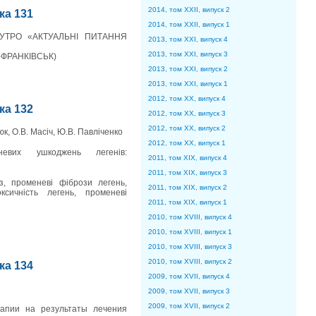
2014, том XXII, випуск 2
нка 131
2014, том XXII, випуск 1
УТРО «АКТУАЛЬНІ ПИТАННЯ
2013, том XXI, випуск 4
2013, том XXI, випуск 3
-ФРАНКІВСЬК)
2013, том XXI, випуск 2
2013, том XXI, випуск 1
2012, том XX, випуск 4
нка 132
2012, том XX, випуск 3
2012, том XX, випуск 2
юк, О.В. Масіч, Ю.В. Павліченко
2012, том XX, випуск 1
евих ушкоджень легенів:
2011, том XIX, випуск 4
2011, том XIX, випуск 3
, променеві фібрози легень,
2011, том XIX, випуск 2
ксичність легень, променеві
2011, том XIX, випуск 1
2010, том XVIII, випуск 4
2010, том XVIII, випуск 1
2010, том XVIII, випуск 3
2010, том XVIII, випуск 2
нка 134
2009, том XVII, випуск 4
2009, том XVII, випуск 3
2009, том XVII, випуск 2
апии на результаты лечения