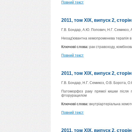
Повний текст
2011, том XIX, випуск 2, сторі
Г.В. Бондар, А.Ю. Попович, Н.Г. Семикоз, А
Неоад'ювантна хемопроменева терапія в 
Ключові слова:
рак стравоходу, комбіно
Повний текст
2011, том XIX, випуск 2, сторі
Г.В. Бондар, Н.Г. Семикоз, О.В. Борота, О
Патоморфоз раку прямої кишки після пр
фторурацилом
Ключові слова:
внутріартеріальна хемот
Повний текст
2011, том XIX, випуск 2, сторі