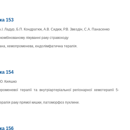
нка 153
.І. Ладур, Б.П. Кондратюк, А.В. Сидюк, Р.В. Звездін, С.А. Панасенко
комбінованому лікуванні раку стравоходу
вана, хемопроменева, ендолімфатична терапія.
нка 154
.Ю. Кияшко
оменевої терапії та внутріартеріальної регіонарної хемотерапії 5-
ерапія раку прямої кишки, патоморфоз пухлини.
нка 156