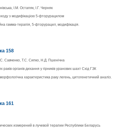
івська, І.М. Остапяк, І.Г. Черняк
воходу з модифікацією 5-фторурацилом
йна гамма-терапія, 5-фторурацил, модифікація.
нка 158
А.С. Савченко, Т.С. Сипко, Н.Д. Пшенічна
х раків органів дихання у гірників уранових шахт Схід ГЗК
-морфологічна характеристика раку легень, цитогенетичний аналіз.
нка 161
ических измерений в лучевой терапии Республики Беларусь