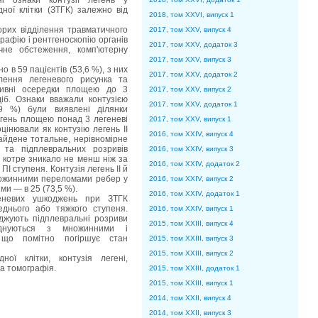
і ознаки контузії легень у
ної клітки (ЗТГК) залежно від
2018, том XXVI, випуск 1
рих відділення травматичного
2017, том XXV, випуск 4
рафію і рентгеноскопію органів
2017, том XXV, додаток 3
ічне обстеження, комп'ютерну
2017, том XXV, випуск 3
о в 59 пацієнтів (53,6 %), з них
2017, том XXV, додаток 2
лення легеневого рисунка та
зливні осередки площею до 3
2017, том XXV, випуск 2
діб. Ознаки вважали контузією
2017, том XXV, додаток 1
39 %) були виявлені ділянки
гень площею понад 3 легеневі
2017, том XXV, випуск 1
цінювали як контузію легень II
2016, том XXIV, випуск 4
айдене тотальне, нерівномірне
 та підплевральних розривів
2016, том XXIV, випуск 3
, котре зникало не менш ніж за
2016, том XXIV, додаток 2
ПІ ступеня. Контузія легень II й
 множинними переломами ребер у
2016, том XXIV, випуск 2
ми — в 25 (73,5 %).
2016, том XXIV, додаток 1
невих ушкоджень при ЗТГК
еднього або тяжкого ступеня.
2016, том XXIV, випуск 1
воджують підплевральні розриви
2015, том XXIII, випуск 4
єднуються з множинними і
що помітно погіршує стан
2015, том XXIII, випуск 3
2015, том XXIII, випуск 2
ої клітки, контузія легені,
а томографія.
2015, том XXIII, додаток 1
2015, том XXIII, випуск 1
2014, том XXII, випуск 4
2014, том XXII, випуск 3