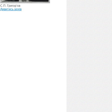
С.П. Григор’єв
Дивитись архів