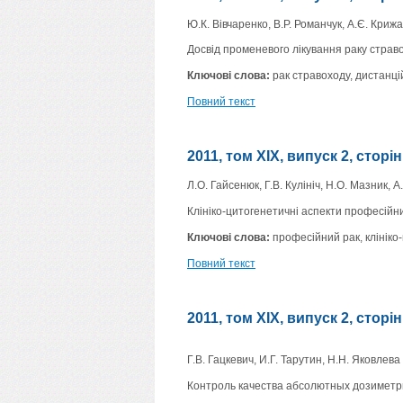
Ю.К. Вівчаренко, В.Р. Романчук, А.Є. Крижан
Досвід променевого лікування раку стра
Ключові слова:
рак стравоходу, дистанці
Повний текст
2011, том XIX, випуск 2, сторі
Л.О. Гайсенюк, Г.В. Кулініч, Н.О. Мазник, 
Клініко-цитогенетичні аспекти професійни
Ключові слова:
професійний рак, клініко
Повний текст
2011, том XIX, випуск 2, сторі
Г.В. Гацкевич, И.Г. Тарутин, Н.Н. Яковлева
Контроль качества абсолютных дозиметр