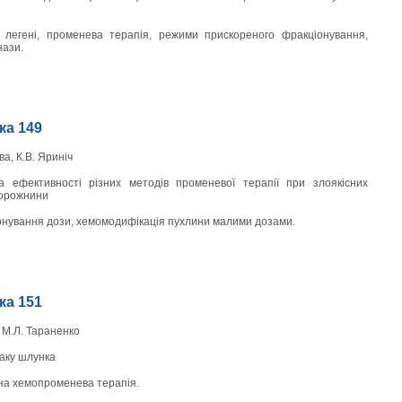
 легені, променева терапія, режими прискореного фракціонування,
нази.
нка 149
ева, К.В. Яриніч
ка ефективності різних методів променевої терапії при злоякісних
порожнини
нування дози, хемомодифікація пухлини малими дозами.
нка 151
, М.Л. Тараненко
аку шлунка
на хемопроменева терапія.