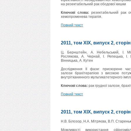
ефективності неоад'ювантної хемопромене
на резектабельний рак ободової кишки
Ключові слова:
резектабельний рак об
хемопроменева терапія.
Повний текст
2011, том XIX, випуск 2, сторі
Ц. Бернштейн, А. Небельський, І. Мі
Рослякова, А. Чернай, І. Репецька, І.
Вінницька, А. Кутен
Дослідження II фази: прискорене час
залози брахітерапією з високою потуж
внутрітканинного мультикатетерного імп
Ключові слова:
рак грудної залози, брахі
Повний текст
2011, том XIX, випуск 2, сторі
Н.В. Білозор, Н.А. Мітряєва, В.П. Старень
Можливості використання сфінгомі