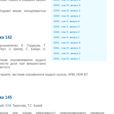
вої терапії в лікуванні хворих
2003, том XI, випуск 3
одової кишки, неоад'ювантна
2003, том XI, випуск 2
2003, том XI, випуск 1
2002, том X, випуск 4
2002, том X, випуск 3
2002, том X, випуск 2
нка 142
2002, том X, випуск 1
2001, том IX, випуск 4
рошниченко, Є. Гордєєва, Т.
2001, том IX, випуск 3
 Реут, З. Шкляр, С. Байдо, А.
2001, том IX, випуск 2
2001, том IX, випуск 1
ткове опромінювання грудної
ністю дози при використанні
лантата
терапія, часткове опромінення грудної залози, APBI, HDR BT.
нка 145
кий, О.М. Тарасова, Т.С. Бакай
єлінази для оцінки ефективності хемопроменевого лікування