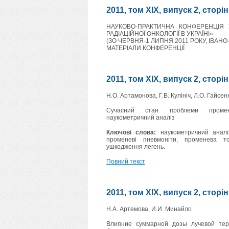
2011, том XIX, випуск 2, сторі
НАУКОВО-ПРАКТИЧНА КОНФЕРЕНЦІЯ 
РАДІАЦІЙНОЇ ОНКОЛОГІЇ В УКРАЇНІ»
(ЗО ЧЕРВНЯ-1 ЛИПНЯ 2011 РОКУ, ІВАНО
МАТЕРІАЛИ КОНФЕРЕНЦІЇ
2011, том XIX, випуск 2, сторі
Н.О. Артамонова, Г.В. Кулініч, Л.О. Гайсен
Сучасний стан проблеми промен
наукометричний аналіз
Ключові слова:
наукометричний аналіз
променеві пневмоніти, променева то
ушкодження легень.
Повний текст
2011, том XIX, випуск 2, сторі
Н.А. Артемова, И.И. Минайло
Влияние суммарной дозы лучевой тер