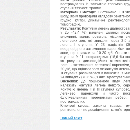
Мета роботи:
Вивчити рентгенологічн
постраждалих із закритою травмою груд
ступеня тяжкості травми.
Матеріали і методи:
Обстежено 110 хво
шоку, яким проводили оглядову рентгеног
грудної клітки, динамічне рентгенолог
томографію.
Результати:
Контузію легень діагностован
у 25 (42,4 %) виявлені ділянки поси
множинні, малих розмірів, місцями 
легеневих зон, які зникали через 2-5 
легень І ступеня. У 23 пацієнтів (
неоднорідного затемнення паренхіми ле
зони, що зникали за 10-20 діб. Ознаки о
ступеня. У 11 постраждалих (18,6 %) зн
за рахунок дископодібних ателектазів
легень, затемнення легеневої паренхіми
20 діб, що оцінювалося як контузія легень 
III ступеня розвивалася в пацієнтів із
24 випадках (70,6 %), з них ізфлотувальни
Висновки:
До поширеного виду леге
належить контузія легень легкого, сер
Контузію легень II й III ступеня супро
легеневої паренхіми й часто по
флотувальними переломами ребер, 
постраждалих.
Ключові слова:
закрита травма грудн
рентгенологічне дослідження, комп'ютерн
Повний текст