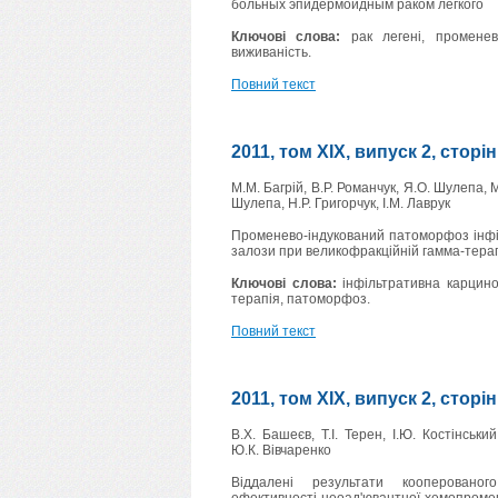
больных эпидермоидным раком легкого
Ключові слова:
рак легені, променева
виживаність.
Повний текст
2011, том XIX, випуск 2, сторі
М.М. Багрій, В.Р. Романчук, Я.О. Шулепа, М
Шулепа, Н.Р. Григорчук, І.М. Лаврук
Променево-індукований патоморфоз інфі
залози при великофракційній гамма-терап
Ключові слова:
інфільтративна карцино
терапія, патоморфоз.
Повний текст
2011, том XIX, випуск 2, сторі
В.Х. Башеєв, Т.І. Терен, І.Ю. Костінськи
Ю.К. Вівчаренко
Віддалені результати кооперовано