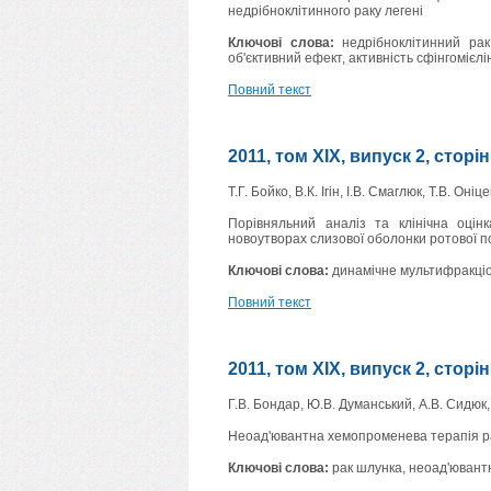
недрібноклітинного раку легені
Ключові слова:
недрібноклітинний рак
об'єктивний ефект, активність сфінгомієлі
Повний текст
2011, том XIX, випуск 2, сторі
Т.Г. Бойко, В.К. Ігін, І.В. Смаглюк, Т.В. Оніц
Порівняльний аналіз та клінічна оцін
новоутворах слизової оболонки ротової 
Ключові слова:
динамічне мультифракціо
Повний текст
2011, том XIX, випуск 2, сторі
Г.В. Бондар, Ю.В. Думанський, А.В. Сидюк
Неоад'ювантна хемопроменева терапія р
Ключові слова:
рак шлунка, неоад'ювант