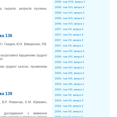
2009, том XVII, випуск 1
2008, том XVI, випуск 4
 терапія, регресія пухлини,
2008, том XVI, випуск 3
2008, том XVI, випуск 2
2008, том XVI, випуск 1
2007, том XV, випуск 4
2007, том XV, випуск 3
нка 136
2007, том XV, випуск 2
.І. Гнидюк, Ю.К. Вівчаренко, Р.В.
2007, том XV, випуск 1
2006, том XIV, выпуск 4
льтративної карциноми грудної
2006, том XIV, випуск 3
ії
2006, том XIV, випуск 2
ма грудної залози, променева
2006, том XIV, випуск 1
2005, том XIII, випуск 4
2005, том XIII, випуск 3
2005, том XIII, випуск 2
2005, том XIII, випуск 1
нка 139
2004, том XII, випуск 4
2004, том XII, випуск 3
й, В.Р. Романчук, Є.М. Юркевич,
2004, том XII, випуск 2
2004, том XII, випуск 1
го дослідження з вивчення
2003, том XI, випуск 4