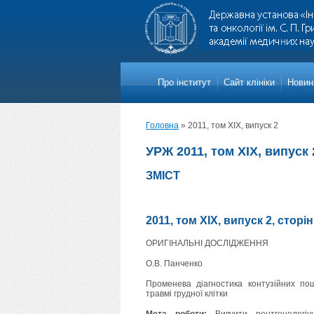
Про iнститут
Сайт клініки
Новини
Головна
»
2011, том XIX, випуск 2
УРЖ 2011, том XIX, випуск 
ЗМІСТ
2011, том XIX, випуск 2, сторі
ОРИГІНАЛЬНІ ДОСЛІДЖЕННЯ
О.В. Панченко
Променева діагностика контузійних по
травмі грудної клітки