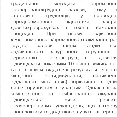
традиційної методики опроміненн
неоперованоїгрудної залози, тому 
становить труднощів у проведенн
передпроменевої підготовки хвори
дозовихрозрахунках і техніці виконан
процедур. При цьому здійсненн
хіміопроменевого/променевого лікування ра
грудної залози ранніх стадій піс
радикального хірургічного втручання
первинною реконструкцією дозвол
підвищувати показники 10-річної виживанос
та поліпшити віддалені результати (часто
місцевого рецидивування, виникнен
віддалених метастазів) порівнянно з одн
лише хірургічним лікуванням. Однак під ч
комплексного та комбінованого лікуван
підвищується ризик розвитк
післяопераційних ускладнень, що потреб
профілактики та додаткової супутньої терапії