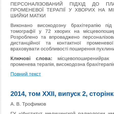
ПЕРСОНАЛІЗОВАНИЙ ПІДХІД ДО ПЛ
ПРОМЕНЕВОЇ ТЕРАПІЇ У ХВОРИХ НА 
ШИЙКИ МАТКИ
Виконано високодозну брахітерапію під
томографії у 72 хворих на місцевопоши
Розроблено та впроваджено персоналізов
дистанційної та контактної променево
враховувати особливості поширення пухлини 
Ключові слова:
місцевопоширенийрак 
променева терапія, високодозна брахітерапі
Повний текст
2014, том XXII, випуск 2, сторінк
А. В. Трофимов
ГУ «Институт медицинской радиологии им