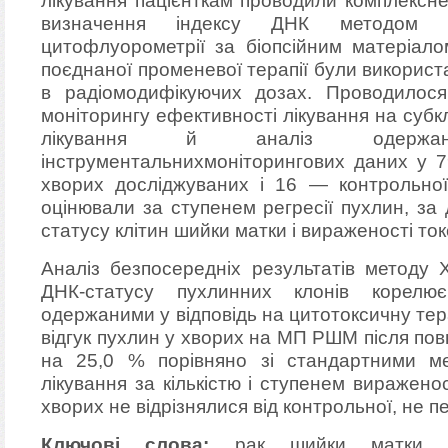
лікування пацієнткам проводили комплексне
визначення індексу ДНК методом ла
цитофлуорометрії за біопсійним матеріало
поєднаної променевої терапії були використ
в радіомодифікуючих дозах. Проводилося
моніторингу ефективності лікування на субк
лікування й аналіз одержа
інструментальнихмоніторингових даних у
хворих досліджуваних і 16 — контрольної
оцінювали за ступенем регресії пухлин, за
статусу клітин шийки матки і вираженості ток
Аналіз безпосередніх результатів методу 
ДНК-статусу пухлинних клонів корелю
одержаними у відповідь на цитотоксичну т
відгук пухлин у хворих на МП РШМ після по
на 25,0 % порівняно зі стандартними ме
лікування за кількістю і ступенем виражено
хворих не відрізнялися від контрольної, не п
Ключові слова:
рак шийки матки, хі