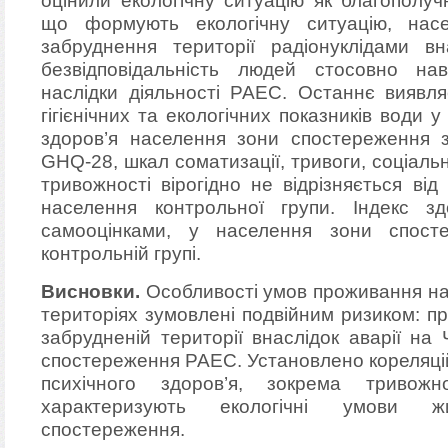
оцінили екологічну ситуацію як благополу
що формують екологічну ситуацію, насе
забруднення території радіонуклідами в
безвідповідальність людей стосовно на
наслідки діяльності РАЕС. Останнє виявля
гігієнічних та екологічних показників води 
здоров’я населення зони спостереження 
GHQ-28, шкал соматизації, тривоги, соціальн
тривожності вірогідно не відрізняється від
населення контрольної групи. Індекс зд
самооцінками, у населення зони спост
контрольній групі.
Висновки.
Особливості умов проживання на
територіях зумовлені подвійним ризиком: п
забрудненій території внаслідок аварії на
спостереження РАЕС. Установлено кореляцій
психічного здоров’я, зокрема тривож
характеризують екологічні умови 
спостереження.