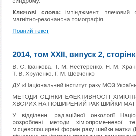
синдрому.
Ключові слова:
імпінджмент, плечовий с
магнітно-резонансна томографія.
Повний текст
2014, том XXII, випуск 2, сторінк
В. С. Іванкова, Т. М. Нестеренко, Н. М. Хра
Т. В. Хруленко, Г. М. Шевченко
ДУ «Національний інститут раку МОЗ України
МЕТОДИ ОЦІНКИ ЕФЕКТИВНОСТІ ХІМІОП
ХВОРИХ НА ПОШИРЕНИЙ РАК ШИЙКИ МАТ
У відділенні радіаційної онкології Наці
розроблені методи хіміопроме-невої т
місцевопоширені форми раку шийки матки 