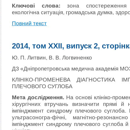
Ключові слова:
зона спостереження а
екологічна ситуація, громадська думка, здоро
Повний текст
2014, том XXII, випуск 2, сторінк
Ю. П. Литвин, В. В. Логвиненко
ДЗ «Дніпропетровська медична академія МО
КЛІНІКО-ПРОМЕНЕВА ДІАГНОСТИКА І
ПЛЕЧОВОГО СУГЛОБА
Мета дослідження.
На основі клініко-проме
хірургічних втручань визначити прямі й 
імпінджмент синдрому плечового суглоба. П
ультрасоногра-фічні, магнітно-резонанс
імпінджмент синдрому плечового суглоба й 