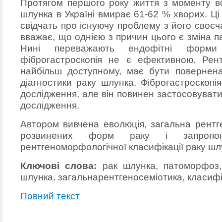
Протягом першого року життя з моменту вс
шлунка в Україні вмирає 61-62 % хворих. Ці
свідчать про існуючу проблему з його своє
вважає, що однією з причин цього є зміна 
Нині переважають ендофітні форм
фіброгастроскопія не є ефективною. Рент
найбільш доступному, має бути повернена
діагностики раку шлунка. Фіброгастроскоп
дослідження, але він повинен застосовувати
дослідження.
Автором вивчена еволюція, загальна рентге
розвинених форм раку і запропон
рентгеноморфологічної класифікації раку шл
Ключові слова:
рак шлунка, патоморфоз, 
шлунка, загальнарентгеносеміотика, класифі
Повний текст