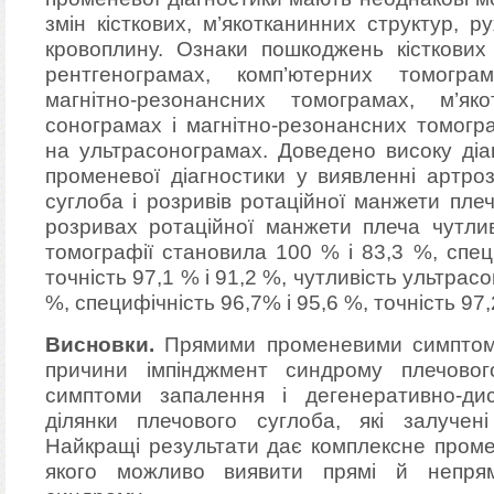
змін кісткових, м’якотканинних структур, 
кровоплину. Ознаки пошкоджень кісткових
рентгенограмах, комп’ютерних томогра
магнітно-резонансних томограмах, м’я
сонограмах і магнітно-резонансних томогр
на ультрасонограмах. Доведено високу діаг
променевої діагностики у виявленні артро
суглоба і розривів ротаційної манжети пле
розривах ротаційної манжети плеча чутлив
томографії становила 100 % і 83,3 %, спец
точність 97,1 % і 91,2 %, чутливість ультрасо
%, специфічність 96,7% і 95,6 %, точність 97,
Висновки.
Прямими променевими симптома
причини імпінджмент синдрому плечово
симптоми запалення і дегенеративно-дис
ділянки плечового суглоба, які залучен
Найкращі результати дає комплексне проме
якого можливо виявити прямі й непрям