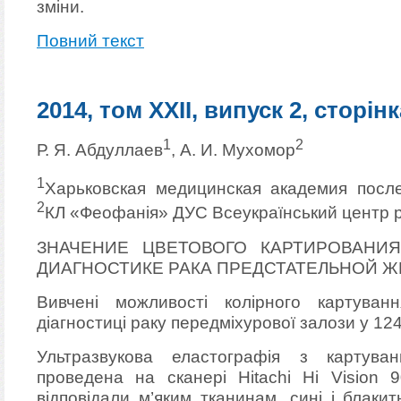
зміни.
Повний текст
2014, том XXII, випуск 2, сторінк
1
2
Р. Я. Абдуллаев
, А. И. Мухомор
1
Харьковская медицинская академия посл
2
КЛ «Феофанія» ДУС Всеукраїнський центр рад
ЗНАЧЕНИЕ ЦВЕТОВОГО КАРТИРОВАНИ
ДИАГНОСТИКЕ РАКА ПРЕДСТАТЕЛЬНОЙ 
Вивчені можливості колірного картуван
діагностиці раку передміхурової залози у 124 
Ультразвукова еластографія з картува
проведена на сканері Hitachi Hi Vision 9
відповідали м’яким тканинам, сині і блаки