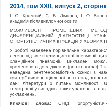
2014, том XXII, випуск 2, сторінк
І. О. Крамний, С. В. Лімарєв, І. О. Воро
академія післядипломної освіти
МОЖЛИВОСТІ ПРОМЕНЕВИХ МЕТО
ДИФЕРЕНЦІАЛЬНІЙ ДІАГНОСТИЦІ УРА
ОПОРТУНІСТИЧНИХ ІНФЕКЦІЙ У ХВОРИХ Н
У роботі наведена порівняльна характерист
легень під час пневмоцистної пневмонії, ци
хламідійної пневмонії. Викладені мож
променевого дослідження (рентгенографії та
наведена рентгеносеміотика кожної з нав
критерії диференціальної рентгенодіагности
дані літератури з питань можливості ви
томографії у випадках таких уражень та в діа
ускладнень.
Ключові слова:
СНІД, опортуністичн