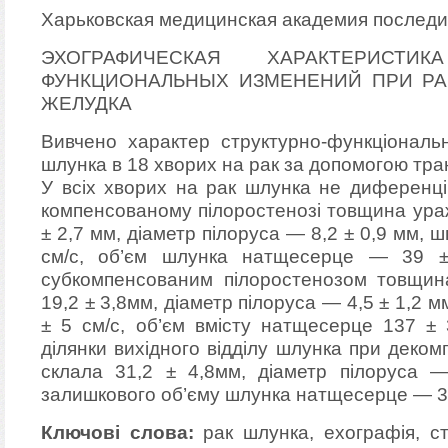
Харьковская медицинская академия послед
ЭХОГРАФИЧЕСКАЯ ХАРАКТЕРИСТ
ФУНКЦИОНАЛЬНЫХ ИЗМЕНЕНИЙ ПРИ РА
ЖЕЛУДКА
Вивчено характер структурно-функціональн
шлунка в 18 хворих на рак за допомогою тра
У всіх хворих на рак шлунка не диференці
компенсованому пілоростенозі товщина ураж
± 2,7 мм, діаметр пілоруса — 8,2 ± 0,9 мм, ш
см/с, об’єм шлунка натщесерце — 39 
субкомпенсованим пілоростенозом товщин
19,2 ± 3,8мм, діаметр пілоруса — 4,5 ± 1,2 м
± 5 см/с, об’єм вмісту натщесерце 137 ±
ділянки вихідного відділу шлунка при деко
склала 31,2 ± 4,8мм, діаметр пілоруса 
залишкового об’єму шлунка натщесерце — 33
Ключові слова:
рак шлунка, ехографія, ст