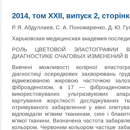
2014, том XXII, випуск 2, сторінк
Р. Я. Абдуллаев, С. А. Пономаренко, Д. Ю. Г
Харьковская медицинская академия послед
РОЛЬ ЦВЕТОВОЙ ЭЛАСТОГРАФИИ В
ДИАГНОСТИКЕ ОЧАГОВЫХ ИЗМЕНЕНИЙ В
Вивчені можливості колірної еластогр
діагностиці осередкових захворювань гр
відмежованою жировою часточкою зало
фіброаденозом, в 17 — фіброаденом
використовуваних ультразвукових апа
картування жорсткості досліджуваних т
отримуваного забарвлення у вікні опитува
відповідали м’яким тканинам, сині і блаки
м’якої тканини. Визначена частота забарвл
кольором. Червоним кольором частіше заба