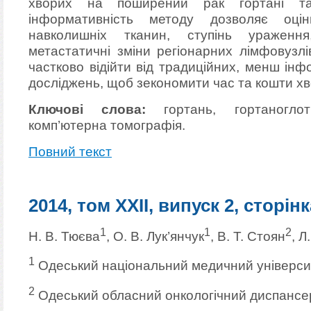
хворих на поширений рак гортані та 
інформативність методу дозволяє оці
навколишніх тканин, ступінь ураження
метастатичні зміни регіонарних лімфовузл
частково відійти від традиційних, менш ін
досліджень, щоб зекономити час та кошти хв
Ключові слова:
гортань, гортаноглот
комп’ютерна томографія.
Повний текст
2014, том XXII, випуск 2, сторінк
1
1
2
Н. В. Тюєва
, О. В. Лук’янчук
, В. Т. Стоян
, Л
1
Одеський національний медичний універси
2
Одеський обласний онкологічний диспансе