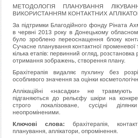
МЕТОДОЛОГІЯ ПЛАНУВАННЯ ЛІКУВА
ВИКОРИСТАННЯМ КОНТАКТНИХ АПЛІКАТОРІ
За підтримки Благодійного фонду Ріната Ах
в червні 2013 року в Донецькому обласном
було зроблено переоснащення блоку контак
Сучасне планування контактної променевої 
кілька етапів: первинний огляд, розстановка
отримання зображень, створення плану.
Брахітерапія видаляє пухлину без розр
особливого значення за оцінки косметологічн
Аплікаційні «насадки» не травмують
підганяються до рельєфу шкіри на конкрет
строго локалізоване, сусідні ділян
неопроміненими.
Ключові слова:
брахітерапія, контак
планування, аплікатори, опромінення.