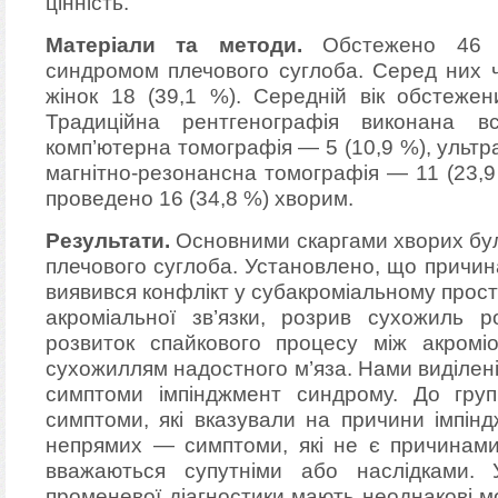
цінність.
Матеріали та методи.
Обстежено 46 па
синдромом плечового суглоба. Серед них чо
жінок 18 (39,1 %). Середній вік обстежен
Традиційна рентгенографія виконана вс
комп’ютерна томографія — 5 (10,9 %), ультр
магнітно-резонансна томографія — 11 (23,9
проведено 16 (34,8 %) хворим.
Результати.
Основними скаргами хворих були
плечового суглоба. Установлено, що причи
виявився конфлікт у субакроміальному прос
акроміальної зв’язки, розрив сухожиль р
розвиток спайкового процесу між акромі
сухожиллям надостного м’яза. Нами виділені
симптоми імпінджмент синдрому. До груп
симптоми, які вказували на причини імпін
непрямих — симптоми, які не є причинами
вважаються супутніми або наслідками.
променевої діагностики мають неоднакові 