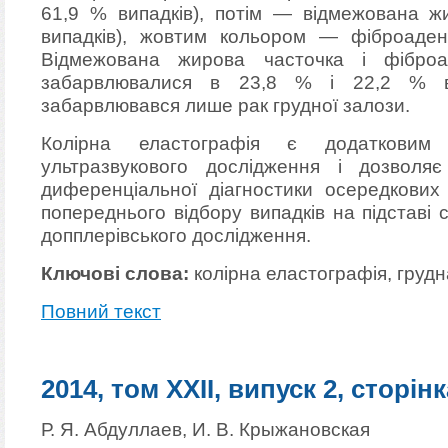
61,9 % випадків), потім — відмежована ж
випадків), жовтим кольором — фіброаден
Відмежована жирова часточка і фібро
забарвлювалися в 23,8 % і 22,2 % ви
забарвлювався лише рак грудної залози.
Колірна еластографія є додатковим
ультразвукового дослідження і дозволяє
диференціальної діагностики осередкових 
попереднього відбору випадків на підставі 
допплерівського дослідження.
Ключові слова:
колірна еластографія, грудн
Повний текст
2014, том XXII, випуск 2, сторінк
Р. Я. Абдуллаев, И. В. Крыжановская