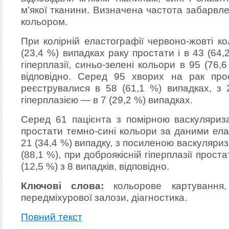
м’якої тканини. Визначена частота забарвл
кольором.
При колірній еластографії червоно-жовті к
(23,4 %) випадках раку простати і в 43 (64,
гіперплазії, синьо-зелені кольори в 95 (76,
відповідно. Серед 95 хворих на рак про
реєструвалися в 58 (61,1 %) випадках, з 
гіперплазією — в 7 (29,2 %) випадках.
Серед 61 пацієнта з помірною васкуляриза
простати темно-сині кольори за даними ела
21 (34,4 %) випадку, з посиленою васкуляриз
(88,1 %), при доброякісній гіперплазії проста
(12,5 %) з 8 випадків, відповідно.
Ключові слова:
кольорове картування, 
передміхурової залози, діагностика.
Повний текст