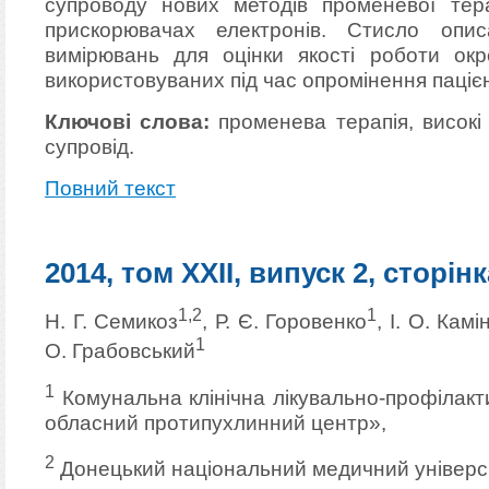
супроводу нових методів променевої тера
прискорювачах електронів. Стисло опи
вимірювань для оцінки якості роботи окр
використовуваних під час опромінення пацієн
Ключові слова:
променева терапія, високі 
супровід.
Повний текст
2014, том XXII, випуск 2, сторінк
1,2
1
Н. Г. Семикоз
, Р. Є. Горовенко
, І. О. Кам
1
О. Грабовський
1
Комунальна клінічна лікувально-профілак
обласний протипухлинний центр»,
2
Донецький національний медичний університ