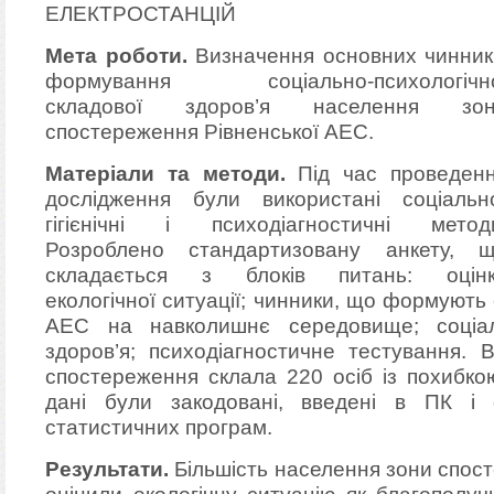
ЕЛЕКТРОСТАНЦІЙ
Мета роботи.
Визначення основних чинник
формування соціально-психологічн
складової здоров’я населення зо
спостереження Рівненської АЕС.
Матеріали та методи.
Під час проведен
дослідження були використані соціальн
гігієнічні і психодіагностичні метод
Розроблено стандартизовану анкету, 
складається з блоків питань: оцін
екологічної ситуації; чинники, що формують 
АЕС на навколишнє середовище; соціал
здоров’я; психодіагностичне тестування. 
спостереження склала 220 осіб із похибко
дані були закодовані, введені в ПК і
статистичних програм.
Результати.
Більшість населення зони спос