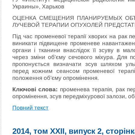
Украины», Харьков
ОЦЕНКА СМЕЩЕНИЯ ПЛАНИРУЕМЫХ ОБ
ЛУЧЕВОЙ ТЕРАПИИ ОПУХОЛЕЙ ПРЕДСТА
Під час променевої терапії хворих на рак 
виникати підвищене променеве навантаженн
органи і тканини внаслідок її зсуву в мал
через зміни об’єму сечового міхура. Для п
пропонується визначати зсув шляхом уль
перед кожним сеансом променевої терапі
положення об’єму опромінення.
Ключові слова:
променева терапія, рак пер
опромінення, зсув передміхурової залози, об
Повний текст
2014, том XXII, випуск 2, сторінк